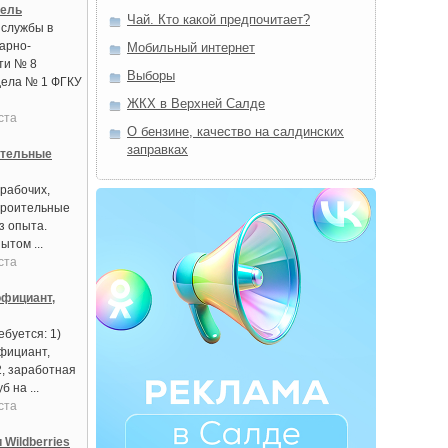
тель
Чай. Кто какой предпочитает?
 службы в
арно-
Мобильный интернет
ти № 8
Выборы
дела № 1 ФГКУ
ЖКХ в Верхней Салде
ста
О бензине, качество на салдинских
заправках
ительные
рабочих,
троительные
з опыта.
ытом ...
ста
фициант,
буется: 1)
фициант,
2, заработная
б на ...
ста
 Wildberries