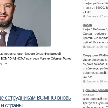
график работы 5/
плата от 39000. Т
71-39
Добавлена: 27 ию
Повар
Кафе " Любимое ",
Салда ,требуется
График 2/2 зарпла
рублей Все вопрос
Добавлена: 26 ию
е перестановки. Вместо Ольги Фуртатовой
Сотрудник Wildbe
ии ВСМПО‑АВИСМА назначен Максим Сбытов. Ранее
Ищем сотрудника 
нутри.
выдачи заказов! 
стабильную работ
организованный 
как раз ...
Добавлена: 26 ию
Кухонный работн
посуды
де сотрудникам ВСМПО вновь
В загородный дет
требуется кухонн
 и страны
мойщик посуды. С