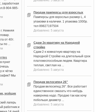
Добавлено: 5 августа
2, заработная
ел.8-904-985-
Продам памперсы для взрослых
ля
Памперсы для взрослых размер L, 4
упаковки в наличии. 1 упаковка 1000р.
тел 89827197504
 г. Нижняя
Добавлено: 5 августа
 повар.
та от 40т.
Сдам 2к квартиру на Народной
ы по ...
стройке
ля
Сдам 2-х комнатную квартиру на
Народной Стройке на длительный срок
rries
платежеспособным людям. Квартира
в пункт
теплая, светлая на ...
Хочешь
Добавлено: 5 августа
у и чётко
график? Мы
Продам велосипед 26"
ля
Продам велосипед 26". Все работает
единственное смазать что-нибудь
ик, мойщик
наверняка надо. Продаю так как хочу
побольше диаметр ...
ский лагерь
Добавлено: 5 августа
ый работник и
мена 14 дней.