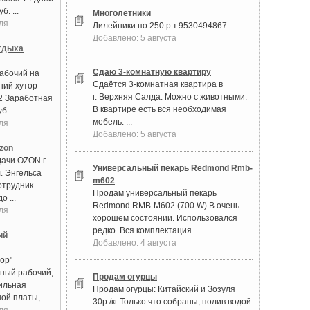
. ...
Многолетники
ля
Лилейники по 250 р т.9530494867
Добавлено: 5 августа
тдыха
Сдаю 3‑комнатную квартиру
абочий на
Сдаётся 3‑комнатная квартира в
ний хутор
г. Верхняя Салда. Можно с животными.
2 Заработная
В квартире есть вся необходимая
б ...
мебель. ...
ля
Добавлено: 5 августа
zon
дачи OZON г.
Универсальный пекарь Redmond Rmb-
. Энгельса
m602
отрудник.
Продам универсальный пекарь
о ...
Redmond RMB-M602 (700 W) В очень
ля
хорошем состоянии. Использовался
редко. Вся комплектация ...
ий
Добавлено: 4 августа
ор"
ный рабочий,
Продам огурцы
бильная
Продам огурцы: Китайский и Зозуля
й платы, ...
30р./кг Только что собраны, полив водой