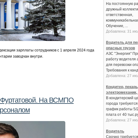
На постоянную ра
дружный коллекти
ответственная,
коммуникабельная
Обучение, ...
Добавлена: 31 ию
Водитель для пе
опасных грузов
ксации зарплаты сотрудников с 1 апреля 2024 года
АЗС "Энергия" Пр
нтарии заводчан внутри.
работу водителя 
для перевозки оп
Требования к канди
Добавлена: 27 ию
Кондитер, пекарь
электромеханик,
В кондитерский це
 Фуртатовой. На ВСМПО
города требуются:
ерсоналом
график работы 5/
плата от 40 тыс.руб
Добавлена: 27 ию
Водитель
Срочно требуется