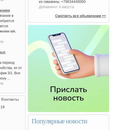
ля
из скважины. +79634440060
Добавлено: 4 августа
жники
мпании в
Смотреть все объявления >>
ребуются
уются
ники м/к.
ля
ных
на период
ойства, зп от
афик 3/1. Все
ну ...
ля
| Контакты
-19
Популярные новости