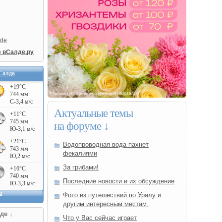
lde
е вСалде.ру
Салда
Актуальные темы
на форуме ↓
Водопроводная вода пахнет
фекалиями
За грибами!
Последние новости и их обсуждение
Фото из путешествий по Уралу и
другим интересным местам.
де ↓
Что у Вас сейчас играет