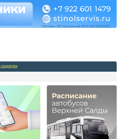
Админпанель
в соцсетях