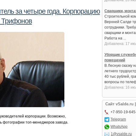
Добавлена: 20 ию
тель за четыре года. Корпорацию
Сварщики, монта
Строительной ко
 Трифонов
Верхней Салде т
сотрудники. Треб
сварщики и монтаж
Работа на ...
Добавлена: 17 ию
Уборщик служеб
помещений
В Лесную сказку 
летнего трудоустр
40 тыс рублей, гр
вопросы по телефо
Добавлена: 16 ию
Сайт vSalde.ru 
+7-950-19-645
руководителей корпорации. Возможно,
Telegram
ь фотографии топ‑менеджеров завода.
WhatsApp
1@vsalde.ru