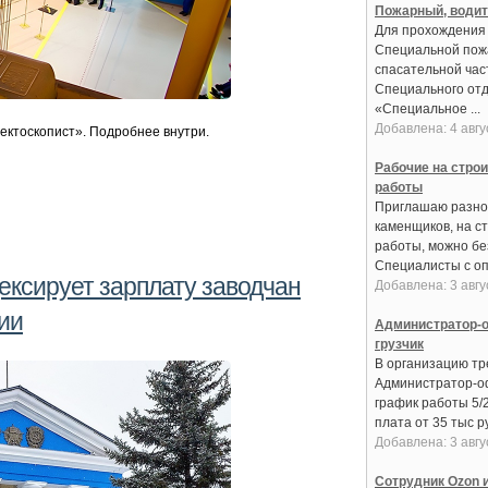
Пожарный, води
Для прохождения
Специальной пож
спасательной час
Специального от
«Специальное ...
Добавлена: 4 авгу
ктоскопист». Подробнее внутри.
Рабочие на стро
работы
Приглашаю разно
каменщиков, на с
работы, можно бе
Специалисты с оп
ксирует зарплату заводчан
Добавлена: 3 авгу
ии
Администратор-о
грузчик
В организацию тре
Администратор-о
график работы 5/
плата от 35 тыс ру
Добавлена: 3 авгу
Сотрудник Ozon и