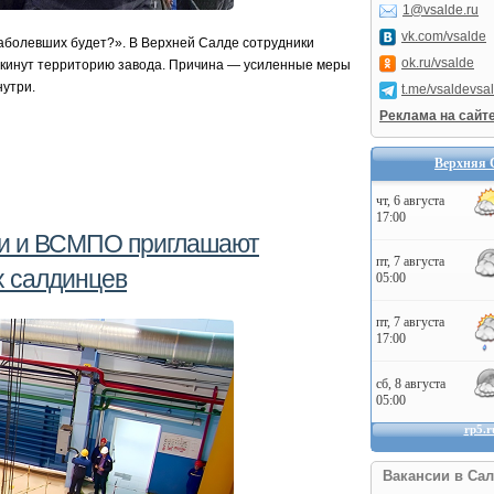
1@vsalde.ru
vk.com/vsalde
 заболевших будет?». В Верхней Салде сотрудники
ok.ru/vsalde
окинут территорию завода. Причина — усиленные меры
нутри.
t.me/vsaldevsa
Реклама на сайт
Верхняя 
ти и ВСМПО приглашают
х салдинцев
Вакансии в Сал