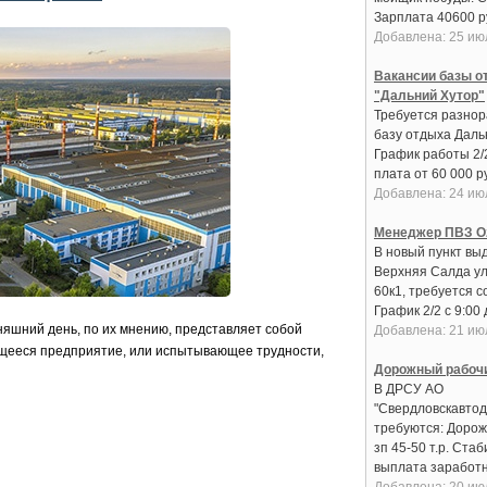
Зарплата 40600 руб
Добавлена: 25 ию
Вакансии базы о
"Дальний Хутор"
Требуется разнор
базу отдыха Даль
График работы 2/
плата от 60 000 ру
Добавлена: 24 ию
Менеджер ПВЗ O
В новый пункт вы
Верхняя Салда ул
60к1, требуется с
График 2/2 с 9:00 д
няшний день, по их мнению, представляет собой
Добавлена: 21 ию
ееся предприятие, или испытывающее трудности,
Дорожный рабоч
В ДРСУ АО
"Свердловскавтод
требуются: Дорож
зп 45-50 т.р. Ста
выплата заработно