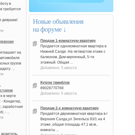
боту в
в требуется
 девушка!
Новые объявления
на форуме ↓
ля
Продам 1-комнатную квартиру
ревозки
Продается однокомнатная квартира в
Нижней Салде. На четвертом этаже с
иглашает на
балконом. Дом кирпичный, 5-ти
автомобиля
этажный. Общая ...
асных грузов
Добавлено: 5 августа
дату: ...
ля
Куплю твинблок
,
89028770768
 сторож
Добавлено: 5 августа
х в черте
 - Кондитер,
2, заработная
Продам 2-х комнатную квартиру
; - ...
Продаётся двухкомнатная квартира в г
ля
Верхняя Салда,ул Энгельса 93/1 на 4
этаже ,общая площадь 47,1 кв м.,
комнаты ...
 водитель,