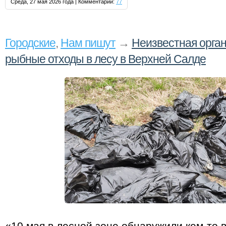
Среда, 27 мая 2026 года | Комментарии:
77
Городские
,
Нам пишут
→
Неизвестная орга
рыбные отходы в лесу в Верхней Салде
«10 мая в лесной зоне обнаружили кем‑то