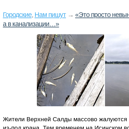
Городские
,
Нам пишут
→
«Это просто невын
а в канализации…»
Жители Верхней Салды массово жалуются 
из‑под крана. Тем временем на Исинском в