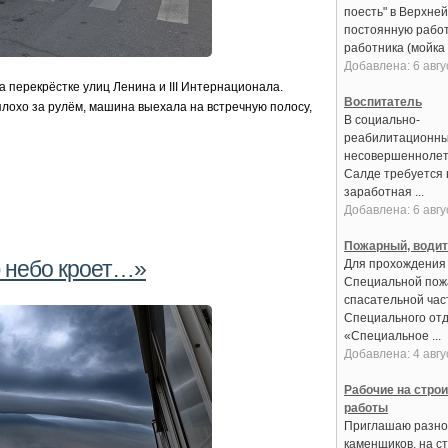
поесть" в Верхне
постоянную работ
работника (мойка 
Добавлена: 6 авгу
 перекрёстке улиц Ленина и III Интернационала.
Воспитатель
охо за рулём, машина выехала на встречную полосу,
В социально-
реабилитационны
несовершеннолет
Салде требуется 
заработная ...
Добавлена: 6 авгу
Пожарный, води
 небо кроет…»
Для прохождения
Специальной пож
спасательной час
Специального от
«Специальное ...
Добавлена: 4 авгу
Рабочие на стро
работы
Приглашаю разно
каменщиков, на с