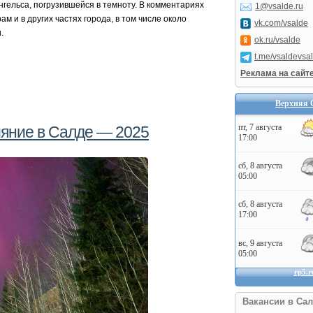
ельса, погрузившейся в темноту. В комментариях
1@vsalde.ru
м и в других частях города, в том числе около
vk.com/vsalde
.
ok.ru/vsalde
t.me/vsaldevsa
Реклама на сайт
Верхняя 
яние в Салде — 2025
Вакансии в Сал