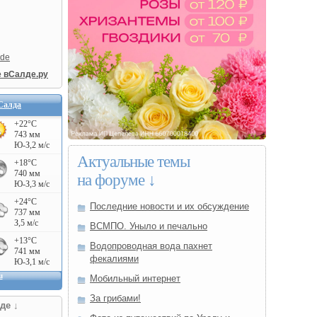
lde
е вСалде.ру
Салда
Актуальные темы
на форуме ↓
Последние новости и их обсуждение
ВСМПО. Уныло и печально
Водопроводная вода пахнет
фекалиями
Мобильный интернет
За грибами!
де ↓