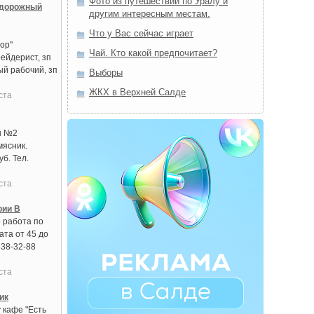
Фото из путешествий по Уралу и
 дорожный
другим интересным местам.
Что у Вас сейчас играет
ор"
Чай. Кто какой предпочитает?
ейдерист, зп
ый рабочий, зп
Выборы
ЖКХ в Верхней Салде
ста
ы №2
мясник.
б. Тел.
ста
рии В
 работа по
ата от 45 до
638-32-88
ста
ик
 кафе "Есть