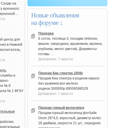
й Салде на
у кухонного
кухонной ...
Новые объявления
ста
на форуме ↓
Продажа
6 соток, теплица-3, посадки (яблони,
й центр для
вишня, смородина, крыжовник, малина,
них в Нижней
клубника, много цветов). Документы
воспитатель,
готовы. ...
Добавлено: 7 августа
ста
тель
Продам Киа спектра 2008г
 службы в
Продам Киа спектра в родном окрасе
арно-
без рыжиков все железо
ти № 8
родное.500000р 89506588529
дела № 1 ФГКУ
Добавлено: 7 августа
ста
Продам горный велосипед
ительные
Продам горный велосипед фэтбайк
Grom 26*4,0, взрослый, диаметр колес
рабочих,
26 дюймов, скорости 21 шт., передняя
троительные