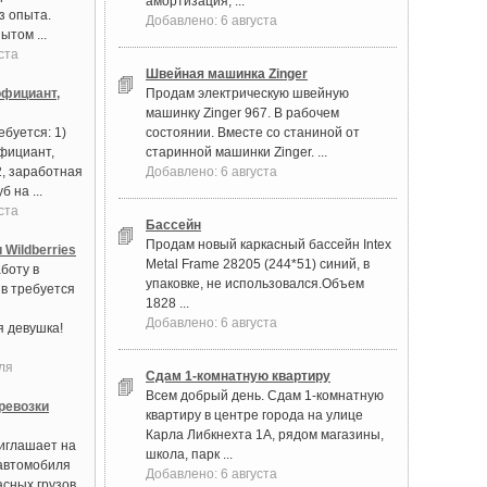
амортизация, ...
з опыта.
Добавлено: 6 августа
ытом ...
ста
Швейная машинка Zinger
фициант,
Продам электрическую швейную
машинку Zinger 967. В рабочем
буется: 1)
состоянии. Вместе со станиной от
фициант,
старинной машинки Zinger. ...
2, заработная
Добавлено: 6 августа
б на ...
ста
Бассейн
Продам новый каркасный бассейн Intex
 Wildberries
Metal Frame 28205 (244*51) синий, в
боту в
упаковке, не использовался.Объем
в требуется
1828 ...
Добавлено: 6 августа
 девушка!
ля
Сдам 1-комнатную квартиру
Всем добрый день. Сдам 1-комнатную
ревозки
квартиру в центре города на улице
Карла Либкнехта 1А, рядом магазины,
иглашает на
школа, парк ...
автомобиля
Добавлено: 6 августа
асных грузов