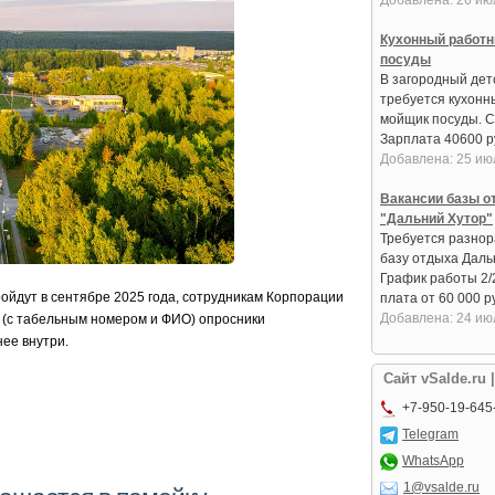
Добавлена: 26 ию
Кухонный работн
посуды
В загородный дет
требуется кухонн
мойщик посуды. С
Зарплата 40600 руб
Добавлена: 25 ию
Вакансии базы о
"Дальний Хутор"
Требуется разнор
базу отдыха Даль
График работы 2/
ойдут в сентябре 2025 года, сотрудникам Корпорации
плата от 60 000 ру
Добавлена: 24 ию
(с табельным номером и ФИО) опросники
нее внутри.
Сайт vSalde.ru 
+7-950-19-645
Telegram
WhatsApp
1@vsalde.ru