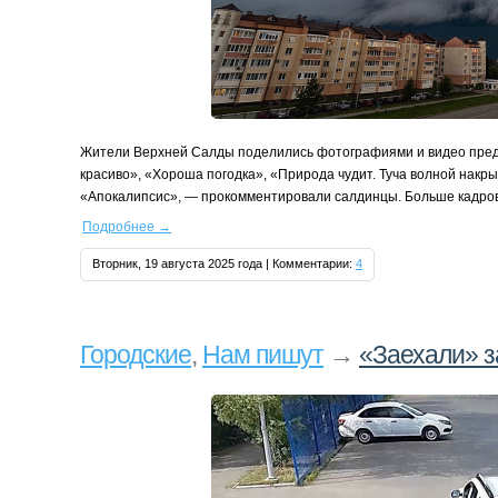
Жители Верхней Салды поделились фотографиями и видео предг
красиво», «Хороша погодка», «Природа чудит. Туча волной накры
«Апокалипсис», — прокомментировали салдинцы. Больше кадров
Подробнее
→
Вторник, 19 августа 2025 года | Комментарии:
4
Городские
,
Нам пишут
→
«Заехали» з