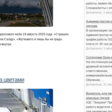
работы, можно бе
Специалисты с оп
Добавлена: 3 авгу
Администратор-о
грузчик
В организацию тре
розового неба 19 августа 2025 года. «Страшно
Администратор-о
ла Салду», «Жутковато и лишь бы не град»,
график работы 5/
плата от 35 тыс ру
 внутри.
Добавлена: 3 авгу
Сотрудник Ozon и
На постоянную ра
дружный коллекти
ответственная,
коммуникабельная
а цветами
Обучение, ...
Добавлена: 31 ию
Водитель для пе
опасных грузов
АЗС "Энергия" Пр
работу водителя 
для перевозки оп