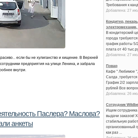
Требования к канди
Добавлена: 27 ию
Кондитер, пекарь
электромеханик,
В кондитерский це
города требуются:
график работы 5/
плата от 40 тыс.руб
Добавлена: 27 ию
расиво... если бы не хулиганство и хищение. В Верхней
сотрудники предприятия на улице Ленина, и забрала
Повар
робнее внутри.
Кафе " Любимое ",
Салда ,требуется
График 2/2 зарпла
рублей Все вопрос
Добавлена: 26 ию
Сотрудник Wildbe
Ищем сотрудника 
еятельность Паслера? Маслова?
выдачи заказов! 
стабильную работ
али анкеты
организованный 
как раз ...