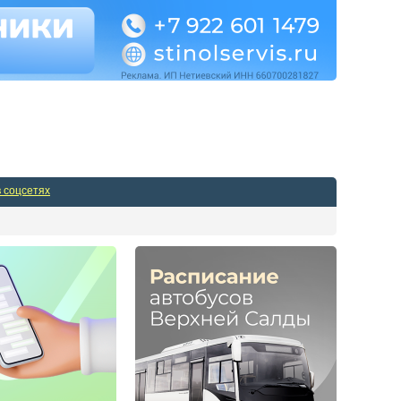
Админпанель
в соцсетях