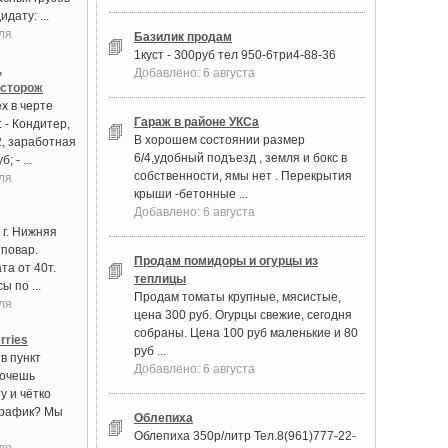
дату: ...
ля
Базилик продам
1куст - 300руб тел 950-6три4-88-36
,
Добавлено: 6 августа
 сторож
х в черте
Гараж в районе УКСа
 - Кондитер,
В хорошем состоянии размер
2, заработная
6/4,удобный подъезд , земля и бокс в
; - ...
собственности, ямы нет . Перекрытия
ля
крыши -бетонные ...
Добавлено: 6 августа
 г. Нижняя
 повар.
Продам помидоры и огурцы из
та от 40т.
теплицы
ы по ...
Продам томаты крупные, мясистые,
ля
цена 300 руб. Огурцы свежие, сегодня
собраны. Цена 100 руб маленькие и 80
rries
руб ...
в пункт
Добавлено: 6 августа
Хочешь
у и чётко
график? Мы
Облепиха
Облепиха 350р/литр Тел.8(961)777-22-