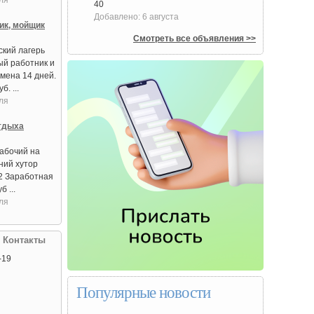
ля
40
Добавлено: 6 августа
ик, мойщик
Смотреть все объявления >>
ский лагерь
ый работник и
мена 14 дней.
. ...
ля
тдыха
абочий на
ний хутор
2 Заработная
б ...
ля
| Контакты
-19
Популярные новости