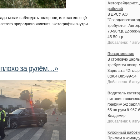
Автогрейдерист,
рабочий
В ДРСУ АО
лды могли наблюдать полярное, или как его ещё
"Свердловскавтод
в этого природного явления. Фотографии внутри.
требуются: Автогр
70-90 т.р. Дорожн
45-50 т.р. ...
Добавлена: 7 авгу
Повар-мясник
В столовую школ
требуется повар-
 плохо за рулём…»
Зарплата 42тыс.ру
8(904)385-99-54
Добавлена: 6 авгу
Водитель катего
питание включено
графику 5/2 зарпл
55 на руки 8-967-
Владимир
Добавлена: 6 авгу
Кухонный работн
Примем в команду