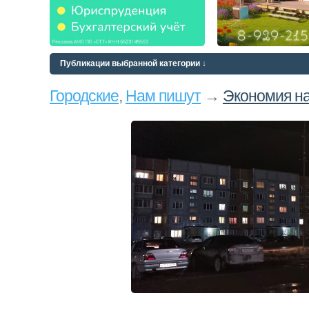
Публикации выбранной категории ↓
Городские
,
Нам пишут
→
Экономия на