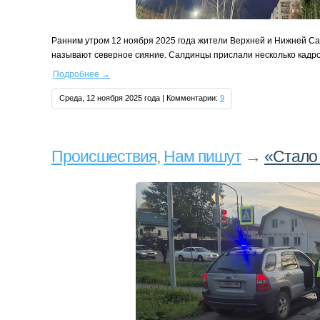
Ранним утром 12 ноября 2025 года жители Верхней и Нижней Са
называют северное сияние. Салдинцы прислали несколько кадро
Подробнее
→
Среда, 12 ноября 2025 года | Комментарии:
9
Проиcшествия
,
Нам пишут
→
«Стало