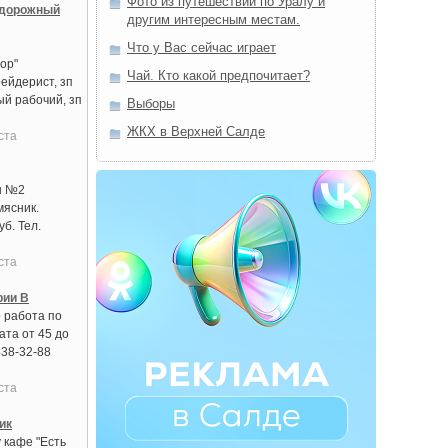
Фото из путешествий по Уралу и
 дорожный
другим интересным местам.
Что у Вас сейчас играет
ор"
Чай. Кто какой предпочитает?
ейдерист, зп
ый рабочий, зп
Выборы
ЖКХ в Верхней Салде
ста
ы №2
мясник.
б. Тел.
ста
рии В
 работа по
ата от 45 до
638-32-88
ста
ик
 кафе "Есть