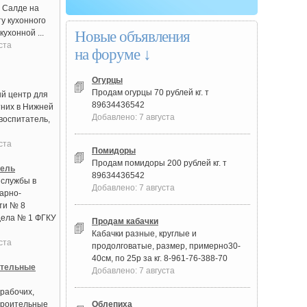
й Салде на
у кухонного
кухонной ...
Новые объявления
ста
на форуме ↓
Огурцы
Продам огурцы 70 рублей кг. т
й центр для
89634436542
них в Нижней
Добавлено: 7 августа
воспитатель,
ста
Помидоры
Продам помидоры 200 рублей кг. т
тель
89634436542
 службы в
Добавлено: 7 августа
арно-
ти № 8
дела № 1 ФГКУ
Продам кабачки
Кабачки разные, круглые и
ста
продолговатые, размер, примерно30-
40см, по 25р за кг. 8-961-76-388-70
ительные
Добавлено: 7 августа
рабочих,
троительные
Облепиха