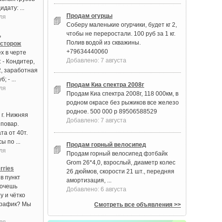
дату: ...
Продам огурцы
ля
Соберу маленькие огурчики, будет кг 2,
чтобы не переростали. 100 руб за 1 кг.
,
Полив водой из скважины.
 сторож
+79634440060
х в черте
Добавлено: 7 августа
 - Кондитер,
2, заработная
; - ...
Продам Киа спектра 2008г
ля
Продам Киа спектра 2008г, 118 000км, в
родном окрасе без рыжиков все железо
родное. 500 000 р 89506588529
 г. Нижняя
Добавлено: 7 августа
 повар.
та от 40т.
ы по ...
Продам горный велосипед
ля
Продам горный велосипед фэтбайк
Grom 26*4,0, взрослый, диаметр колес
rries
26 дюймов, скорости 21 шт., передняя
в пункт
амортизация, ...
Хочешь
Добавлено: 6 августа
у и чётко
график? Мы
Смотреть все объявления >>