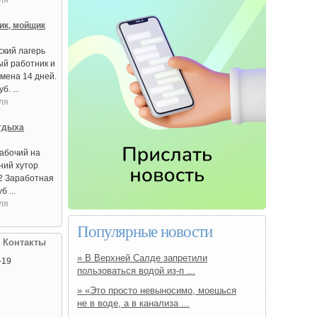
ля
ик, мойщик
ский лагерь
ый работник и
мена 14 дней.
. ...
ля
тдыха
абочий на
ний хутор
2 Заработная
б ...
ля
Популярные новости
| Контакты
» В Верхней Салде запретили
-19
пользоваться водой из‑п ...
» «Это просто невыносимо, моешься
не в воде, а в канализа ...