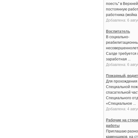
поесть" в Верхне
постоянную работ
работника (мойка 
Добавлена: 6 авгу
Воспитатель
В социально-
реабилитационны
несовершеннолет
Салде требуется 
заработная ...
Добавлена: 6 авгу
Пожарный, води
Для прохождения
Специальной пож
спасательной час
Специального от
«Специальное ...
Добавлена: 4 авгу
Рабочие на стро
работы
Приглашаю разно
каменщиков, на с