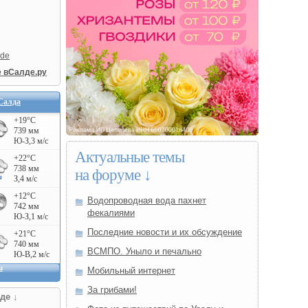
lde
е вСалде.ру
Салда
Актуальные темы
на форуме ↓
Водопроводная вода пахнет
фекалиями
Последние новости и их обсуждение
ВСМПО. Уныло и печально
Мобильный интернет
За грибами!
де ↓