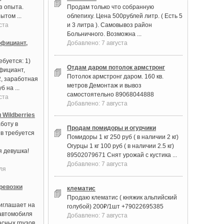
з опыта.
Продам только что собранную
ытом ...
облепиху. Цена 500рублей литр. ( Есть 5
ста
и 3 литра ). Самовывоз район
Больничного. Возможна ...
фициант,
Добавлено: 7 августа
буется: 1)
Отдам даром потолок армстронг
фициант,
Потолок армстронг даром. 160 кв.
2, заработная
метров Демонтаж и вывоз
б на ...
самостоятельно 89068044888
ста
Добавлено: 7 августа
 Wildberries
боту в
Продам помидоры и огурчики
в требуется
Помидоры 1 кг 250 руб ( в наличии 2 кг)
Огурцы 1 кг 100 руб ( в наличии 2.5 кг)
 девушка!
89502079671 Снят урожай с кустика ...
Добавлено: 7 августа
ля
ревозки
клематис
Продаю клематис ( княжик альпийский
иглашает на
голубой) 200₽/1шт +79022695385
автомобиля
Добавлено: 7 августа
асных грузов