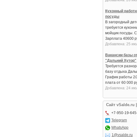
Добавлена: 26 ию
Кухонный работн
посуды
В загородный дет
требуется кухонн
мойщик посуды. С
Зарплата 40600 руб
Добавлена: 25 ию
Вакансии базы о
"Дальний Хутор"
Требуется разнор
базу отдыха Даль
График работы 2/
плата от 60 000 ру
Добавлена: 24 ию
Сайт vSalde.ru 
+7-950-19-645
Telegram
WhatsApp
1@vsalde.ru