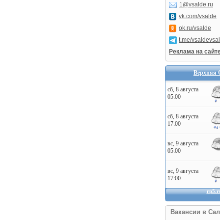
1@vsalde.ru
vk.com/vsalde
ok.ru/vsalde
t.me/vsaldevsa
Реклама на сайт
Верхняя 
Вакансии в Сал