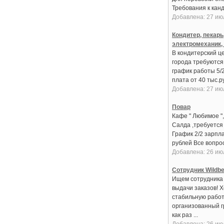
Требования к канди
Добавлена: 27 ию
Кондитер, пекарь
электромеханик,
В кондитерский це
города требуются:
график работы 5/
плата от 40 тыс.руб
Добавлена: 27 ию
Повар
Кафе " Любимое ",
Салда ,требуется
График 2/2 зарпла
рублей Все вопрос
Добавлена: 26 ию
Сотрудник Wildbe
Ищем сотрудника 
выдачи заказов! 
стабильную работ
организованный 
как раз ...