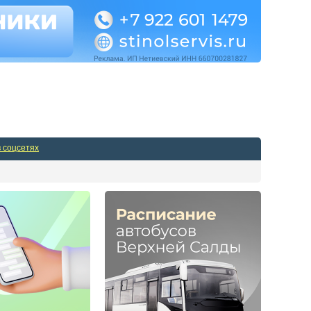
Админпанель
в соцсетях