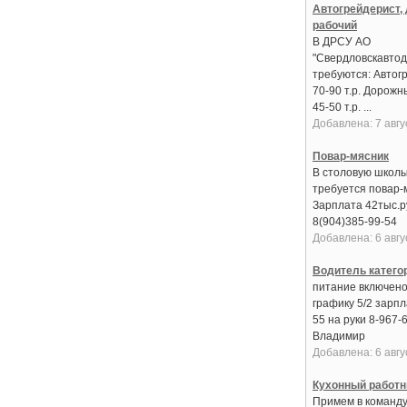
Автогрейдерист,
рабочий
В ДРСУ АО
"Свердловскавтод
требуются: Автогр
70-90 т.р. Дорожн
45-50 т.р. ...
Добавлена: 7 авгу
Повар-мясник
В столовую школ
требуется повар-
Зарплата 42тыс.ру
8(904)385-99-54
Добавлена: 6 авгу
Водитель катего
питание включено
графику 5/2 зарпл
55 на руки 8-967-
Владимир
Добавлена: 6 авгу
Кухонный работн
Примем в команду