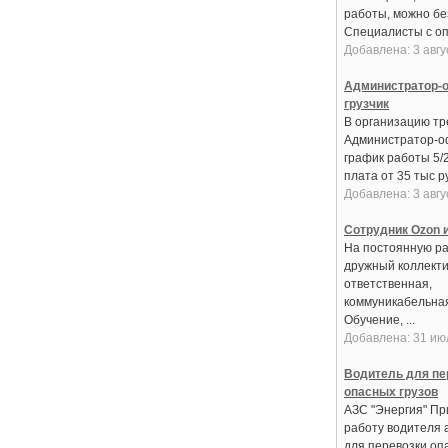
работы, можно бе
Специалисты с оп
Добавлена: 3 авгу
Администратор-о
грузчик
В организацию тре
Администратор-о
график работы 5/
плата от 35 тыс ру
Добавлена: 3 авгу
Сотрудник Ozon и
На постоянную ра
дружный коллекти
ответственная,
коммуникабельная
Обучение, ...
Добавлена: 31 ию
Водитель для пе
опасных грузов
АЗС "Энергия" Пр
работу водителя 
для перевозки оп