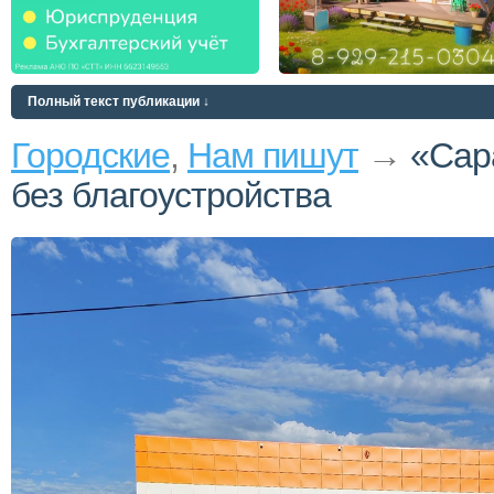
Полный текст публикации ↓
Городские
,
Нам пишут
→
«Сар
без благоустройства