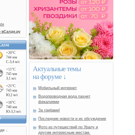
lde
е вСалде.ру
Салда
Актуальные темы
на форуме ↓
Мобильный интернет
Водопроводная вода пахнет
фекалиями
За грибами!
Последние новости и их обсуждение
Фото из путешествий по Уралу и
де ↓
другим интересным местам.