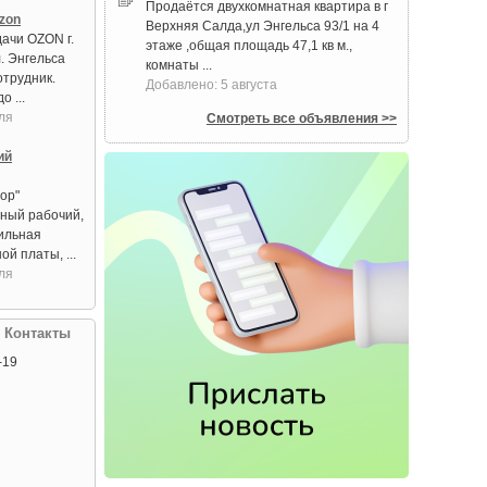
Продаётся двухкомнатная квартира в г
zon
Верхняя Салда,ул Энгельса 93/1 на 4
дачи OZON г.
этаже ,общая площадь 47,1 кв м.,
. Энгельса
комнаты ...
отрудник.
Добавлено: 5 августа
о ...
ля
Смотреть все объявления >>
ий
ор"
ный рабочий,
бильная
й платы, ...
ля
| Контакты
-19