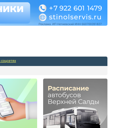
Админпанель
в соцсетях