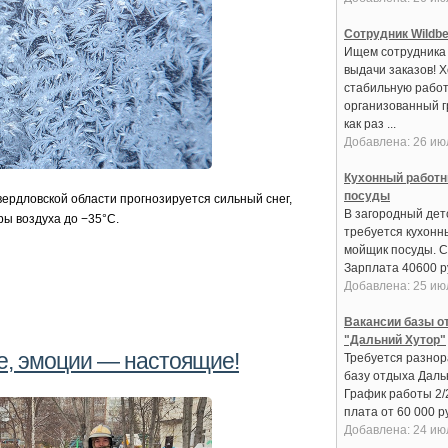
Сотрудник Wildbe
Ищем сотрудника 
выдачи заказов! 
стабильную работ
организованный 
как раз ...
Добавлена: 26 ию
Кухонный работн
посуды
рдловской области прогнозируется сильный снег,
В загородный дет
ы воздуха до −35°С.
требуется кухонн
мойщик посуды. С
Зарплата 40600 руб
Добавлена: 25 ию
Вакансии базы о
"Дальний Хутор"
, эмоции — настоящие!
Требуется разнор
базу отдыха Даль
График работы 2/
плата от 60 000 ру
Добавлена: 24 ию