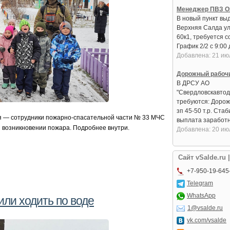
Менеджер ПВЗ O
В новый пункт вы
Верхняя Салда ул
60к1, требуется с
График 2/2 с 9:00 д
Добавлена: 21 ию
Дорожный рабоч
В ДРСУ АО
"Свердловскавтод
требуются: Дорож
зп 45-50 т.р. Ста
я — сотрудники пожарно-спасательной части № 33 МЧС
выплата заработно
и возникновении пожара. Подробнее внутри.
Добавлена: 20 ию
Сайт vSalde.ru 
+7-950-19-645
Telegram
WhatsApp
ли ходить по воде
1@vsalde.ru
vk.com/vsalde