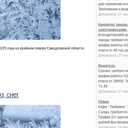
для перевозки оп
Требования к канди
Добавлена: 27 ию
Кондитер, пекарь
электромеханик,
В кондитерский це
города требуются:
график работы 5/
025 года на крайнем севере Свердловской области
плата от 40 тыс.руб
Добавлена: 27 ию
Водитель
Срочно требуется
график работы 5/
плата от 39000. Т
71-39
Добавлена: 27 ию
з, снег
Повар
Кафе " Любимое ",
Салда ,требуется
График 2/2 зарпла
рублей Все вопрос
Добавлена: 26 ию