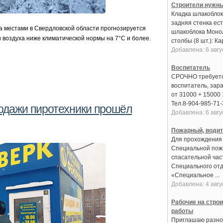
Строители нужн
Кладка шлакоблока
задняя стенка ест
а местами в Свердловской области прогнозируется
шлакоблока Моно
воздуха ниже климатической нормы на 7°С и более.
столбы (8 шт.): Кар
Добавлена: 6 авгу
Воспитатель
СРОЧНО требует
воспитатель, зар
от 31000 + 15000
Тел.8-904-985-71-
одажи пиротехники прошёл
Добавлена: 6 авгу
Пожарный, води
Для прохождения
Специальной пож
спасательной час
Специального от
«Специальное ...
Добавлена: 4 авгу
Рабочие на стро
работы
Приглашаю разно