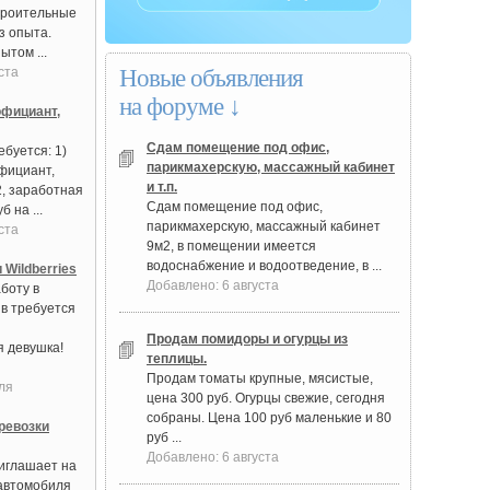
троительные
з опыта.
ытом ...
ста
Новые объявления
на форуме ↓
фициант,
Сдам помещение под офис,
буется: 1)
парикмахерскую, массажный кабинет
фициант,
и т.п.
2, заработная
Сдам помещение под офис,
б на ...
парикмахерскую, массажный кабинет
ста
9м2, в помещении имеется
водоснабжение и водоотведение, в ...
 Wildberries
Добавлено: 6 августа
боту в
в требуется
Продам помидоры и огурцы из
 девушка!
теплицы.
Продам томаты крупные, мясистые,
ля
цена 300 руб. Огурцы свежие, сегодня
собраны. Цена 100 руб маленькие и 80
ревозки
руб ...
Добавлено: 6 августа
иглашает на
автомобиля