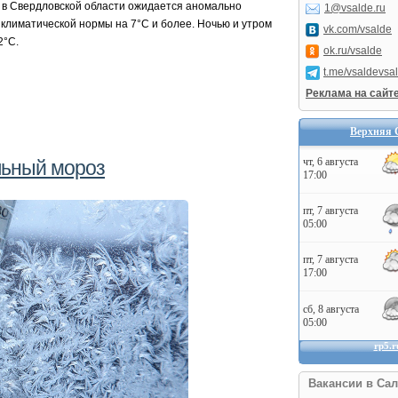
 в Свердловской области ожидается аномально
1@vsalde.ru
климатической нормы на 7°С и более. Ночью и утром
vk.com/vsalde
2°С.
ok.ru/vsalde
t.me/vsaldevsa
Реклама на сайт
Верхняя 
льный мороз
Вакансии в Сал