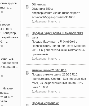
асных грузов
Облепиха
дату: ...
Облепиха 350р/
ля
литрhttp://forum.vsalde.ru/index.php?
act=attach&type=post&id=934638
,
Добавлено: 6 августа
 сторож
х в черте
 - Кондитер,
Продам Ладу Гранта Fl лифбек 2019
2, заработная
года
; - ...
Продам Ладу гранту Fl (лифбек) в
ля
Привлекательном синем цвете Машина
2019 г. в. ( вместительный, комфортный,
практичный ...
 водитель,
Добавлено: 6 августа
2, заработная
ел.8-904-985-
зимние шины 215/65 R16
Продам зимние шины 215/65 R16,
ля
производство Сербия. Без порезов, без
грыж, износ равномерный. шипы 95%.
цена 10 000 ...
 г. Нижняя
Добавлено: 6 августа
 повар.
та от 40т.
ы по ...
Продам морозилку
ля