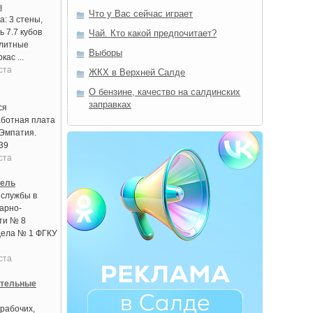
ы
Что у Вас сейчас играет
: 3 стены,
ь 7.7 кубов
Чай. Кто какой предпочитает?
литные
Выборы
кас ...
ста
ЖКХ в Верхней Салде
О бензине, качество на салдинских
заправках
ся
аботная плата
 Эмпатия.
39
ста
тель
 службы в
арно-
ти № 8
дела № 1 ФГКУ
ста
ительные
рабочих,