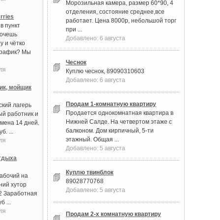
Морозильная камера, размер 60*90, 4
отделения, состояние среднее,все
rries
работает. Цена 8000р, небольшой торг
в пункт
при ...
Хочешь
Добавлено: 6 августа
у и чётко
график? Мы
Чеснок
ля
Куплю чеснок, 89090310603
Добавлено: 6 августа
ик, мойщик
Продам 1-комнатную квартиру
ский лагерь
Продается однокомнатная квартира в
ый работник и
Нижней Салде. На четвертом этаже с
мена 14 дней.
балконом. Дом кирпичный, 5-ти
. ...
этажный. Общая ...
ля
Добавлено: 5 августа
тдыха
Куплю твинблок
абочий на
89028770768
ний хутор
Добавлено: 5 августа
2 Заработная
б ...
ля
Продам 2-х комнатную квартиру