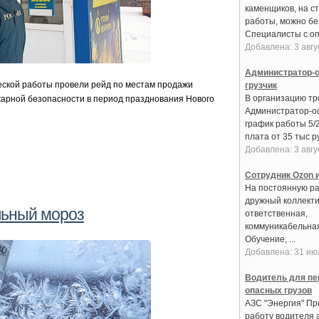
каменщиков, на с
работы, можно бе
Специалисты с оп
Добавлена: 3 авгу
Администратор-о
ской работы провели рейд по местам продажи
грузчик
В организацию тре
жарной безопасности в период празднования Нового
Администратор-о
график работы 5/
плата от 35 тыс ру
Добавлена: 3 авгу
Сотрудник Ozon и
На постоянную ра
дружный коллекти
льный мороз
ответственная,
коммуникабельная
Обучение, ...
Добавлена: 31 ию
Водитель для пе
опасных грузов
АЗС "Энергия" Пр
работу водителя 