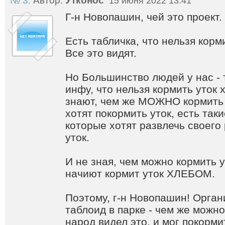
№ 3.
Автор:
Утконос
15 июня 2022 13:41
Г-н Новопашин, чей это проект.
Есть табличка, что нельзя корм
Все это видят.
Но Большинство людей у нас - 
инфу, что нельзя кормить уток 
знают, чем же МОЖНО кормить 
хотят покормить уток, есть так
которые хотят развлечь своего
уток.
И не зная, чем можно кормить у
начиют кормит уток ХЛЕБОМ.
Поэтому, г-н Новопашин! Орга
таблоид в парке - чем же можно
народ видел это, и мог покорми