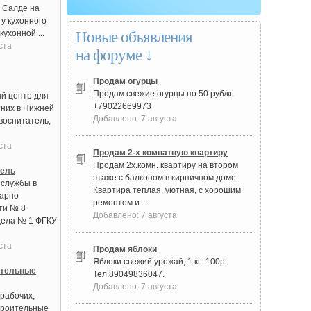
й Салде на
у кухонного
кухонной ...
Новые объявления
ста
на форуме ↓
Продам огурцы
Продам свежие огурцы по 50 руб/кг.
й центр для
+79022669973
них в Нижней
Добавлено: 7 августа
воспитатель,
ста
Продам 2-х комнатную квартиру
Продам 2х.комн. квартиру на втором
тель
этаже с балконом в кирпичном доме.
 службы в
Квартира теплая, уютная, с хорошим
арно-
ремонтом и ...
ти № 8
Добавлено: 7 августа
дела № 1 ФГКУ
ста
Продам яблоки
Яблоки свежий урожай, 1 кг -100р.
ительные
Тел.89049836047.
Добавлено: 7 августа
рабочих,
троительные