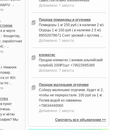
самостоятельно 89068044888
дату: ...
Добавлено: 7 августа
ля
Продам помидоры и огурчики
,
Помидоры 1 кг 250 руб ( в наличии 2 кг)
 сторож
Огурцы 1 кг 100 руб ( в наличии 2.5 кг)
х в черте
89502079671 Снят урожай с кустика ...
 - Кондитер,
Добавлено: 7 августа
2, заработная
; - ...
ля
клематис
Продаю клематис ( княжик альпийский
голубой) 200₽/1шт +79022695385
 г. Нижняя
Добавлено: 7 августа
 повар.
та от 40т.
ы по ...
Продам маленькие огурчики
ля
Соберу маленькие огурчики, будет кг 2,
чтобы не переростали. 100 руб за 1 кг.
rries
Полив водой из скважины.
в пункт
+79634440060
Хочешь
Добавлено: 7 августа
у и чётко
график? Мы
Смотреть все объявления >>