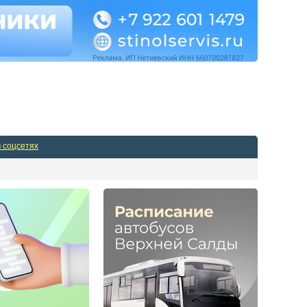
Админпанель
в соцсетях