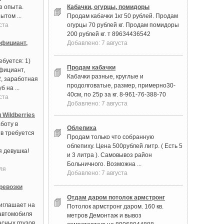
з опыта.
Кабачки, огурцы, помидоры
ытом ...
Продам кабачки 1кг 50 рублей. Продам
ста
огурцы 70 рублей кг. Продам помидоры
200 рублей кг. т 89634436542
фициант,
Добавлено: 7 августа
буется: 1)
Продам кабачки
фициант,
Кабачки разные, круглые и
2, заработная
продолговатые, размер, примерно30-
б на ...
40см, по 25р за кг. 8-961-76-388-70
ста
Добавлено: 7 августа
 Wildberries
боту в
Облепиха
в требуется
Продам только что собранную
облепиху. Цена 500рублей литр. ( Есть 5
 девушка!
и 3 литра ). Самовывоз район
Больничного. Возможна ...
ля
Добавлено: 7 августа
ревозки
Отдам даром потолок армстронг
иглашает на
Потолок армстронг даром. 160 кв.
автомобиля
метров Демонтаж и вывоз
асных грузов