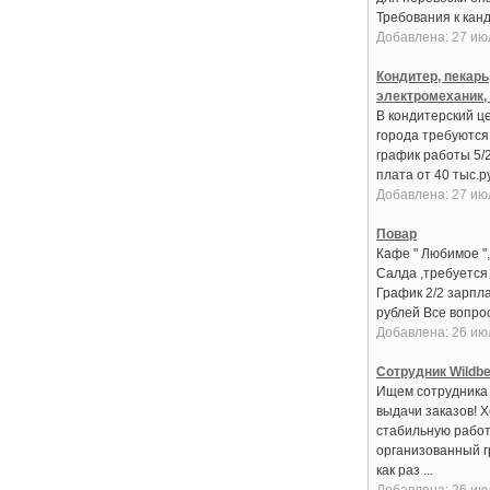
Требования к канди
Добавлена: 27 ию
Кондитер, пекарь
электромеханик,
В кондитерский це
города требуются:
график работы 5/
плата от 40 тыс.руб
Добавлена: 27 ию
Повар
Кафе " Любимое ",
Салда ,требуется
График 2/2 зарпла
рублей Все вопрос
Добавлена: 26 ию
Сотрудник Wildbe
Ищем сотрудника 
выдачи заказов! 
стабильную работ
организованный 
как раз ...