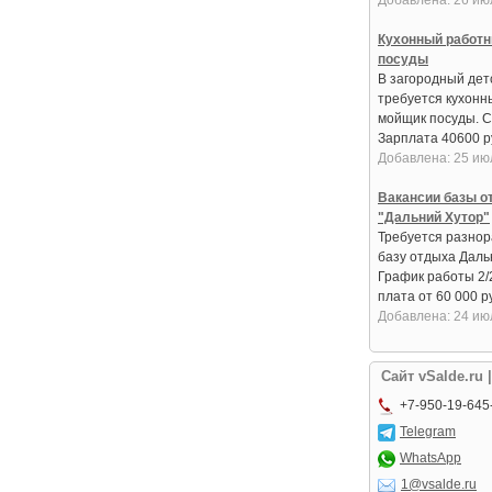
Добавлена: 26 ию
Кухонный работн
посуды
В загородный дет
требуется кухонн
мойщик посуды. С
Зарплата 40600 руб
Добавлена: 25 ию
Вакансии базы о
"Дальний Хутор"
Требуется разнор
базу отдыха Даль
График работы 2/
плата от 60 000 ру
Добавлена: 24 ию
Сайт vSalde.ru 
+7-950-19-645
Telegram
WhatsApp
1@vsalde.ru