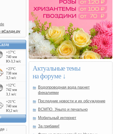
lde
е вСалде.ру
Салда
Актуальные темы
на форуме ↓
Водопроводная вода пахнет
фекалиями
Последние новости и их обсуждение
ВСМПО. Уныло и печально
Мобильный интернет
За грибами!
де ↓