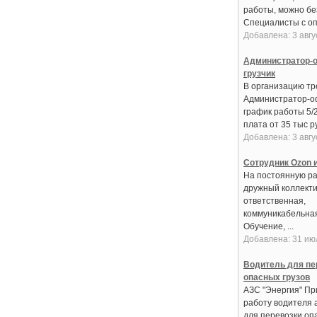
работы, можно бе
Специалисты с оп
Добавлена: 3 авгу
Администратор-о
грузчик
В организацию тре
Администратор-о
график работы 5/
плата от 35 тыс ру
Добавлена: 3 авгу
Сотрудник Ozon и
На постоянную ра
дружный коллекти
ответственная,
коммуникабельная
Обучение, ...
Добавлена: 31 ию
Водитель для пе
опасных грузов
АЗС "Энергия" Пр
работу водителя 
для перевозки оп