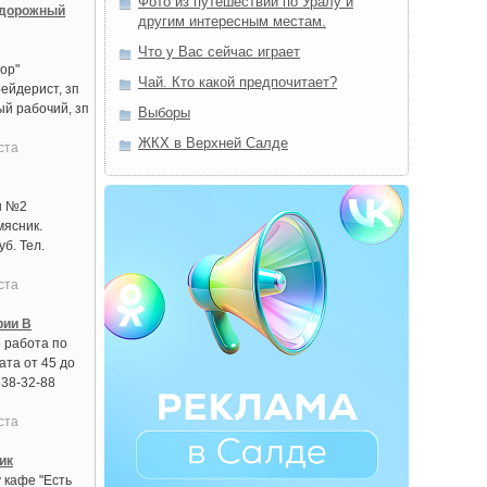
Фото из путешествий по Уралу и
 дорожный
другим интересным местам.
Что у Вас сейчас играет
ор"
Чай. Кто какой предпочитает?
ейдерист, зп
ый рабочий, зп
Выборы
ЖКХ в Верхней Салде
ста
ы №2
мясник.
б. Тел.
ста
рии В
 работа по
ата от 45 до
638-32-88
ста
ик
 кафе "Есть