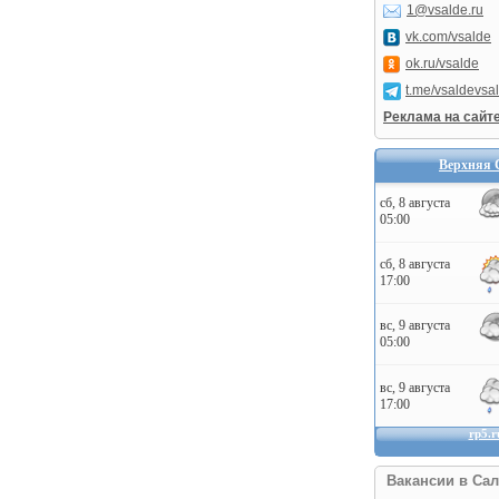
1@vsalde.ru
vk.com/vsalde
ok.ru/vsalde
t.me/vsaldevsa
Реклама на сайт
Верхняя 
Вакансии в Сал