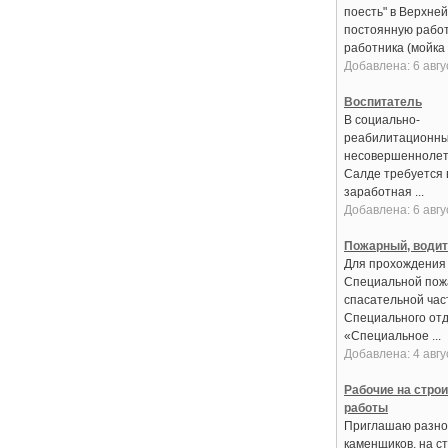
поесть" в Верхне
постоянную работ
работника (мойка 
Добавлена: 6 авгу
Воспитатель
В социально-
реабилитационны
несовершеннолет
Салде требуется 
заработная ...
Добавлена: 6 авгу
Пожарный, води
Для прохождения
Специальной пож
спасательной час
Специального от
«Специальное ...
Добавлена: 4 авгу
Рабочие на стро
работы
Приглашаю разно
каменщиков, на с