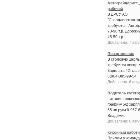
Автогрейдерист,
рабочий
В ДРСУ АО
"Свердловскавтод
требуются: Автогр
70-90 т.р. Дорожн
45-50 т.р. ...
Добавлена: 7 авгу
Повар-мясник
В столовую школ
требуется повар-
Зарплата 42тыс.ру
8(904)385-99-54
Добавлена: 6 авгу
Водитель катего
питание включено
графику 5/2 зарпл
55 на руки 8-967-
Владимир
Добавлена: 6 авгу
Кухонный работн
Примем в команду