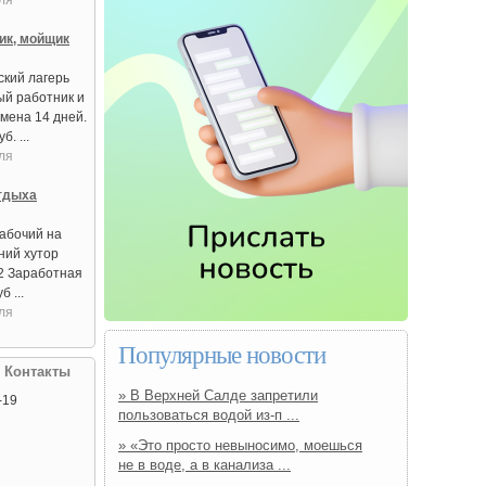
ля
ик, мойщик
ский лагерь
ый работник и
мена 14 дней.
. ...
ля
тдыха
абочий на
ний хутор
2 Заработная
б ...
ля
Популярные новости
| Контакты
» В Верхней Салде запретили
-19
пользоваться водой из‑п ...
» «Это просто невыносимо, моешься
не в воде, а в канализа ...