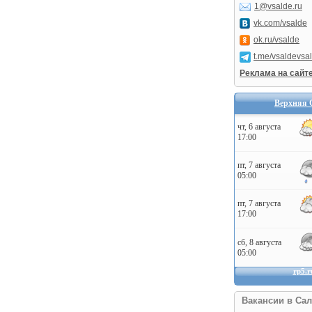
1@vsalde.ru
vk.com/vsalde
ok.ru/vsalde
t.me/vsaldevsa
Реклама на сайт
Верхняя 
Вакансии в Сал