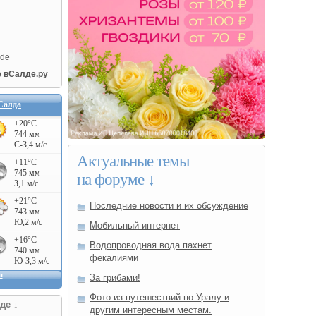
lde
е вСалде.ру
Салда
Актуальные темы
на форуме ↓
Последние новости и их обсуждение
Мобильный интернет
Водопроводная вода пахнет
фекалиями
За грибами!
Фото из путешествий по Уралу и
де ↓
другим интересным местам.