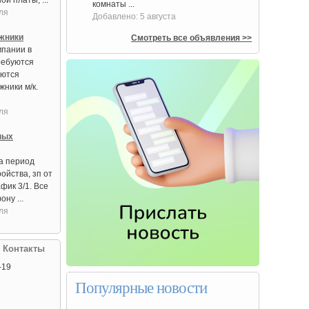
й платы, ...
комнаты ...
ля
Добавлено: 5 августа
жники
Смотреть все объявления >>
мпании в
ребуются
уются
ники м/к.
ля
ных
на период
ойства, зп от
афик 3/1. Все
ну ...
ля
| Контакты
-19
Популярные новости