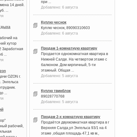
при ...
мена 14 дней.
Добавлено: 6 августа
. ...
ля
Куплю чеснок
тдыха
Куплю чеснок, 89090310603
Добавлено: 6 августа
абочий на
ний хутор
Продам 1-комнатную квартиру
2 Заработная
Продается однокомнатная квартира в
б ...
Нижней Салде. На четвертом этаже с
ля
балконом. Дом кирпичный, 5-ти
этажный. Общая ...
zon
Добавлено: 5 августа
дачи OZON г.
. Энгельса
отрудник.
Куплю твинблок
о ...
89028770768
ля
Добавлено: 5 августа
ий
Продам 2-х комнатную квартиру
ор"
Продаётся двухкомнатная квартира в г
ный рабочий,
Верхняя Салда,ул Энгельса 93/1 на 4
бильная
этаже ,общая площадь 47,1 кв м.,