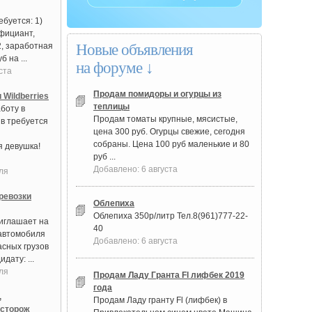
буется: 1)
фициант,
2, заработная
Новые объявления
б на ...
на форуме ↓
ста
Продам помидоры и огурцы из
 Wildberries
теплицы
боту в
Продам томаты крупные, мясистые,
в требуется
цена 300 руб. Огурцы свежие, сегодня
собраны. Цена 100 руб маленькие и 80
 девушка!
руб ...
Добавлено: 6 августа
ля
ревозки
Облепиха
Облепиха 350р/литр Тел.8(961)777-22-
иглашает на
40
автомобиля
Добавлено: 6 августа
асных грузов
дату: ...
ля
Продам Ладу Гранта Fl лифбек 2019
года
,
Продам Ладу гранту Fl (лифбек) в
 сторож