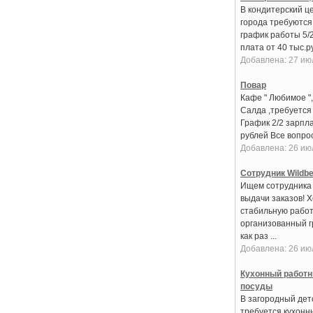
В кондитерский це
города требуются:
график работы 5/
плата от 40 тыс.руб
Добавлена: 27 ию
Повар
Кафе " Любимое ",
Салда ,требуется
График 2/2 зарпла
рублей Все вопрос
Добавлена: 26 ию
Сотрудник Wildbe
Ищем сотрудника 
выдачи заказов! 
стабильную работ
организованный 
как раз ...
Добавлена: 26 ию
Кухонный работн
посуды
В загородный дет
требуется кухонн