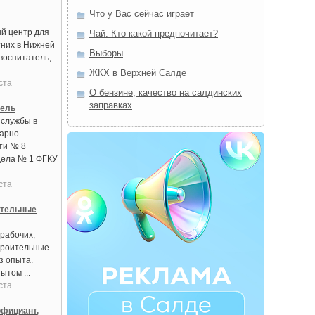
Что у Вас сейчас играет
й центр для
Чай. Кто какой предпочитает?
них в Нижней
Выборы
воспитатель,
ЖКХ в Верхней Салде
ста
О бензине, качество на салдинских
заправках
тель
 службы в
арно-
ти № 8
дела № 1 ФГКУ
ста
ительные
рабочих,
троительные
з опыта.
ытом ...
ста
фициант,