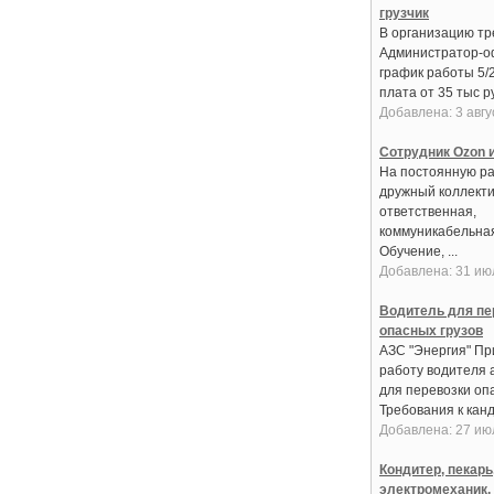
грузчик
В организацию тре
Администратор-о
график работы 5/
плата от 35 тыс ру
Добавлена: 3 авгу
Сотрудник Ozon и
На постоянную ра
дружный коллекти
ответственная,
коммуникабельная
Обучение, ...
Добавлена: 31 ию
Водитель для пе
опасных грузов
АЗС "Энергия" Пр
работу водителя 
для перевозки оп
Требования к канди
Добавлена: 27 ию
Кондитер, пекарь
электромеханик,