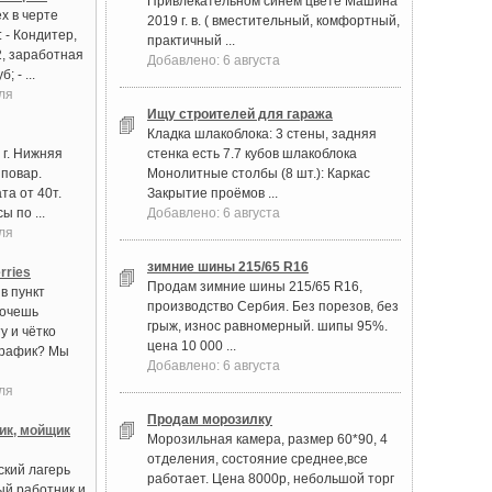
Привлекательном синем цвете Машина
х в черте
2019 г. в. ( вместительный, комфортный,
 - Кондитер,
практичный ...
2, заработная
Добавлено: 6 августа
; - ...
ля
Ищу строителей для гаража
Кладка шлакоблока: 3 стены, задняя
 г. Нижняя
стенка есть 7.7 кубов шлакоблока
 повар.
Монолитные столбы (8 шт.): Каркас
та от 40т.
Закрытие проёмов ...
ы по ...
Добавлено: 6 августа
ля
зимние шины 215/65 R16
rries
Продам зимние шины 215/65 R16,
в пункт
производство Сербия. Без порезов, без
Хочешь
грыж, износ равномерный. шипы 95%.
у и чётко
цена 10 000 ...
график? Мы
Добавлено: 6 августа
ля
Продам морозилку
ик, мойщик
Морозильная камера, размер 60*90, 4
отделения, состояние среднее,все
ский лагерь
работает. Цена 8000р, небольшой торг
ый работник и