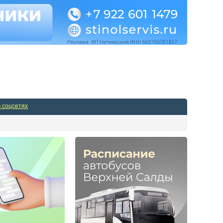
Админпанель
в соцсетях