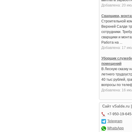
выплата заработно
Добавлена: 20 ию
Сварщики, монта
Строительной ко
Верхней Салде т
сотрудники. Треб
сварщики и монтаж
Работа на ...
Добавлена: 17 ию
Уборщик служеб
помещений
В Лесную сказку 
летнего трудоустр
40 тыс рублей, гр
вопросы по телефо
Добавлена: 16 ию
Сайт vSalde.ru 
+7-950-19-645
Telegram
WhatsApp