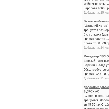
мойщик посуды. С
Зарплата 40600 руб
Добавлена: 25 ию
Вакансии базы о
"Дальний Хутор"
Требуется разнор
базу отдыха Даль
График работы 2/
плата от 60 000 ру
Добавлена: 24 ию
Менеджер ПВЗ O
В новый пункт вы
Верхняя Салда ул
60к1, требуется с
График 2/2 с 9:00 д
Добавлена: 21 ию
Дорожный рабоч
В ДРСУ АО
"Свердловскавтод
требуются: Дорож
зп 45-50 т.р. Ста