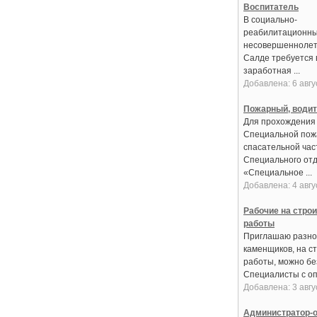
Воспитатель
В социально-
реабилитационны
несовершеннолет
Салде требуется 
заработная ...
Добавлена: 6 авгу
Пожарный, води
Для прохождения
Специальной пож
спасательной час
Специального от
«Специальное ...
Добавлена: 4 авгу
Рабочие на стро
работы
Приглашаю разно
каменщиков, на с
работы, можно бе
Специалисты с оп
Добавлена: 3 авгу
Администратор-о