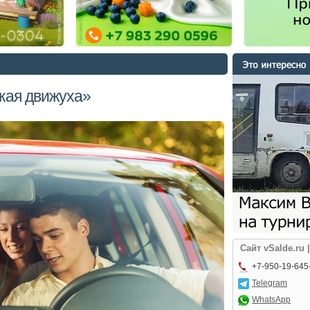
ская движуха»
Сайт vSalde.ru 
+7-950-19-645
Telegram
WhatsApp