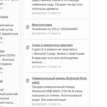
единственное смазать что-нибудь
. ...
наверняка надо. Продаю так как хочу
ля
побольше диаметр ...
Добавлено: 5 августа
тдыха
Многолетники
абочий на
Лилейники по 250 р т.9530494867
ний хутор
Добавлено: 5 августа
2 Заработная
б ...
ля
Сдаю 3‑комнатную квартиру
Сдаётся 3‑комнатная квартира в
zon
г. Верхняя Салда. Можно с животными.
дачи OZON г.
В квартире есть вся необходимая
. Энгельса
мебель. ...
отрудник.
Добавлено: 5 августа
о ...
ля
Универсальный пекарь Redmond Rmb-
ий
m602
Продам универсальный пекарь
ор"
Redmond RMB-M602 (700 W) В очень
ный рабочий,
хорошем состоянии. Использовался
бильная
редко. Вся комплектация ...
й платы, ...
Добавлено: 4 августа