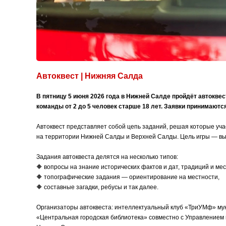
Автоквест | Нижняя Салда
В пятницу 5 июня 2026 года в Нижней Салде пройдёт автокве
команды от 2 до 5 человек старше 18 лет. Заявки принимаются
Автоквест представляет собой цепь заданий, решая которые уч
на территории Нижней Салды и Верхней Салды. Цель игры — вы
Задания автоквеста делятся на несколько типов:
🔶 вопросы на знание исторических фактов и дат, традиций и м
🔶 топографические задания — ориентирование на местности,
🔶 составные загадки, ребусы и так далее.
Организаторы автоквеста: интеллектуальный клуб «ТриУМф» му
«Центральная городская библиотека» совместно с Управлением 