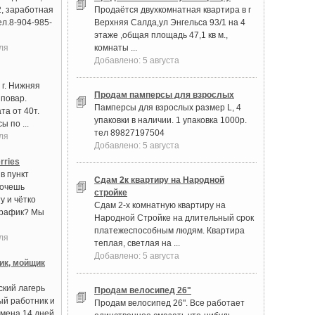
2, заработная
Продаётся двухкомнатная квартира в г
ел.8-904-985-
Верхняя Салда,ул Энгельса 93/1 на 4
этаже ,общая площадь 47,1 кв м.,
ля
комнаты ...
Добавлено: 5 августа
 г. Нижняя
Продам памперсы для взрослых
 повар.
Памперсы для взрослых размер L, 4
та от 40т.
упаковки в наличии. 1 упаковка 1000р.
ы по ...
тел 89827197504
ля
Добавлено: 5 августа
rries
в пункт
Сдам 2к квартиру на Народной
Хочешь
стройке
у и чётко
Сдам 2-х комнатную квартиру на
график? Мы
Народной Стройке на длительный срок
платежеспособным людям. Квартира
ля
теплая, светлая на ...
Добавлено: 5 августа
ик, мойщик
ский лагерь
Продам велосипед 26"
ый работник и
Продам велосипед 26". Все работает
мена 14 дней.