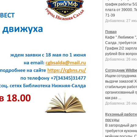
график работы 5/
плата от 39000. Т
71-39
Добавлена: 27 ию
Повар
Кафе " Любимое ",
Салда ,требуется
График 2/2 зарпла
рублей Все вопрос
Добавлена: 26 ию
Сотрудник Wildbe
Ищем сотрудника 
выдачи заказов! 
стабильную работ
организованный 
как раз ...
Добавлена: 26 ию
Кухонный работн
посуды
В загородный дет
требуется кухонн
мойщик посуды. С