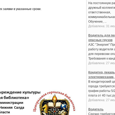
На постоянную ра
дружный коллекти
х заявки в указанные сроки.
ответственная,
коммуникабельная
Обучение, ...
Добавлена: 31 ию
Водитель для пе
опасных грузов
АЗС "Энергия" Пр
работу водителя 
для перевозки оп
Требования к канди
Добавлена: 27 ию
Кондитер, пекарь
электромеханик,
В кондитерский це
города требуются:
график работы 5/
плата от 40 тыс.руб
Добавлена: 27 ию
Водитель
Срочно требуется