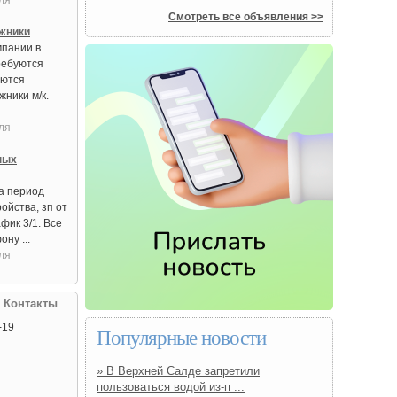
ля
Смотреть все объявления >>
жники
мпании в
ребуются
уются
ники м/к.
ля
ных
на период
ойства, зп от
афик 3/1. Все
ну ...
ля
| Контакты
-19
Популярные новости
» В Верхней Салде запретили
пользоваться водой из‑п ...