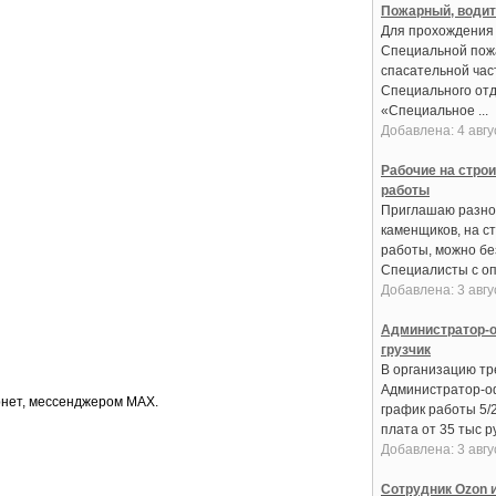
Пожарный, води
Для прохождения
Специальной пож
спасательной час
Специального от
«Специальное ...
Добавлена: 4 авгу
Рабочие на стро
работы
Приглашаю разно
каменщиков, на с
работы, можно бе
Специалисты с оп
Добавлена: 3 авгу
Администратор-о
грузчик
В организацию тре
Администратор-о
рнет, мессенджером МАХ.
график работы 5/
плата от 35 тыс ру
Добавлена: 3 авгу
Сотрудник Ozon и