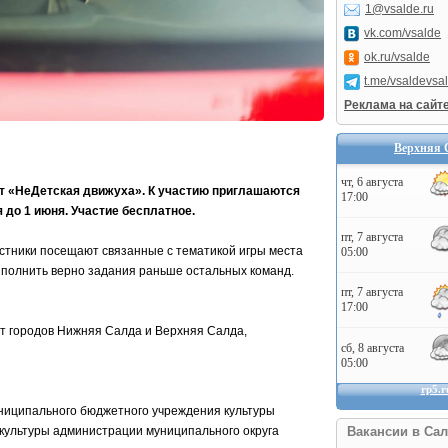
1@vsalde.ru
vk.com/vsalde
ok.ru/vsalde
t.me/vsaldevsa
Реклама на сайт
Верхняя 
ст «НеДетская движуха». К участию приглашаются
 до 1 июня. Участие бесплатное.
астники посещают связанные с тематикой игры места
полнить верно задания раньше остальных команд.
ест городов Нижняя Салда и Верхняя Салда,
ниципального бюджетного учреждения культуры
культуры администрации муниципального округа
Вакансии в Сал