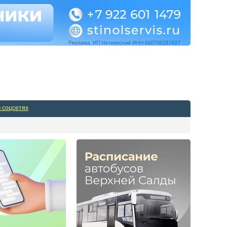
Админпанель
в соцсетях