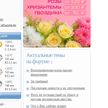
lde
е вСалде.ру
Салда
Актуальные темы
на форуме ↓
Водопроводная вода пахнет
фекалиями
За грибами!
Последние новости и их обсуждение
Фото из путешествий по Уралу и
другим интересным местам.
де ↓
Что у Вас сейчас играет