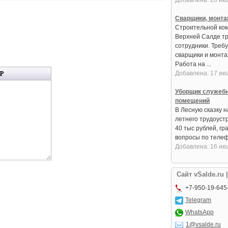
Добавлена: 20 ию
Сварщики, монта
Строительной ко
Верхней Салде т
сотрудники. Треб
сварщики и монтаж
Работа на ...
Добавлена: 17 ию
Уборщик служеб
помещений
В Лесную сказку 
летнего трудоустр
40 тыс рублей, гр
вопросы по телефо
Добавлена: 16 ию
Сайт vSalde.ru 
+7-950-19-645
Telegram
WhatsApp
1@vsalde.ru