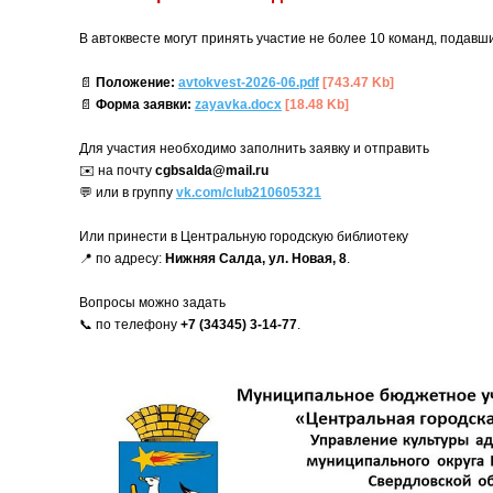
В автоквесте могут принять участие не более 10 команд, подавши
📄
Положение:
avtokvest-2026-06.pdf
[743.47 Kb]
📄
Форма заявки:
zayavka.docx
[18.48 Kb]
Для участия необходимо заполнить заявку и отправить
✉️ на почту
cgbsalda@mail.ru
💬 или в группу
vk.com/club210605321
Или принести в Центральную городскую библиотеку
📍 по адресу:
Нижняя Салда, ул. Новая, 8
.
Вопросы можно задать
📞 по телефону
+7 (34345) 3-14-77
.