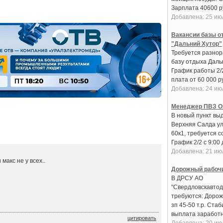
Зарплата 40600 руб
Добавлена: 25 ию
Вакансии базы о
"Дальний Хутор"
Требуется разнор
базу отдыха Даль
График работы 2/
плата от 60 000 ру
Добавлена: 24 ию
Менеджер ПВЗ O
В новый пункт вы
Верхняя Салда ул
60к1, требуется с
График 2/2 с 9:00 д
Добавлена: 21 ию
макс не у всех..
Дорожный рабоч
В ДРСУ АО
"Свердловскавтод
требуются: Дорож
зп 45-50 т.р. Ста
выплата заработно
цитировать