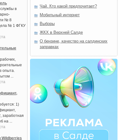
тель
Чай. Кто какой предпочитает?
 службы в
арно-
Мобильный интернет
ти № 8
Выборы
дела № 1 ФГКУ
ЖКХ в Верхней Салде
ста
О бензине, качество на салдинских
заправках
ительные
рабочих,
троительные
з опыта.
ытом ...
ста
фициант,
буется: 1)
фициант,
2, заработная
б на ...
ста
 Wildberries