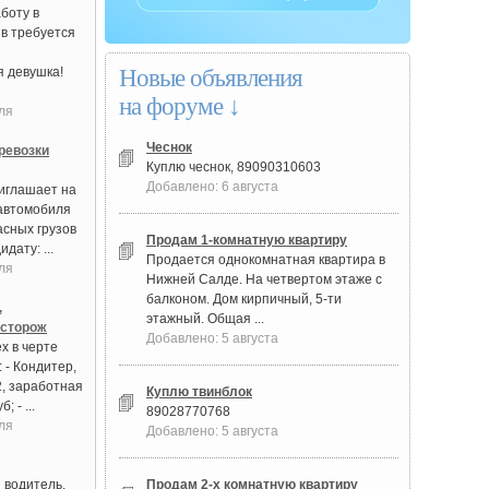
боту в
в требуется
 девушка!
Новые объявления
на форуме ↓
ля
Чеснок
ревозки
Куплю чеснок, 89090310603
Добавлено: 6 августа
иглашает на
автомобиля
асных грузов
Продам 1-комнатную квартиру
дату: ...
Продается однокомнатная квартира в
ля
Нижней Салде. На четвертом этаже с
балконом. Дом кирпичный, 5-ти
,
этажный. Общая ...
 сторож
Добавлено: 5 августа
х в черте
 - Кондитер,
2, заработная
Куплю твинблок
; - ...
89028770768
ля
Добавлено: 5 августа
 водитель,
Продам 2-х комнатную квартиру