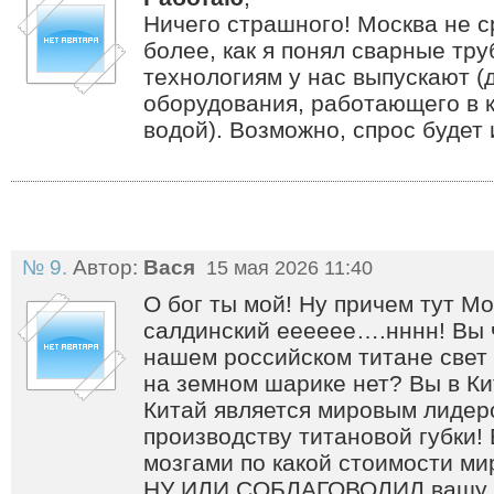
Ничего страшного! Москва не с
более, как я понял сварные тр
технологиям у нас выпускают (
оборудования, работающего в к
водой). Возможно, спрос будет 
№ 9.
Автор:
Вася
15 мая 2026 11:40
О бог ты мой! Ну причем тут М
салдинский ееееее….нннн! Вы 
нашем российском титане свет
на земном шарике нет? Вы в Ки
Китай является мировым лидеро
производству титановой губки!
мозгами по какой стоимости 
НУ ИЛИ СОБЛАГОВОЛИЛ вашу хр