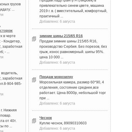
Продам Ладу гранту Fl (лифбек) в
асных грузов
привлекательно синем цвете, машина
дату: ...
2019 г. в. ( вместительный, комфортный,
ля
практичный ...
Добавлено: 6 августа
,
 сторож
х в черте
зимние шины 215/65 R16
 - Кондитер,
Продам зимние шины 215/65 R16,
2, заработная
производство Сербия. Без порезов, без
; - ...
грыж, износ равномерный. шипы 95%.
ля
цена 10 000 ...
Добавлено: 6 августа
 водитель,
Продам морозилку
2, заработная
Морозильная камера, размер 60*90, 4
ел.8-904-985-
отделения, состояние среднее,все
работает. Цена 8000р, небольшой торг
ля
при ...
Добавлено: 6 августа
 г. Нижняя
 повар.
Чеснок
та от 40т.
Куплю чеснок, 89090310603
ы по ...
Добавлено: 6 августа
ля