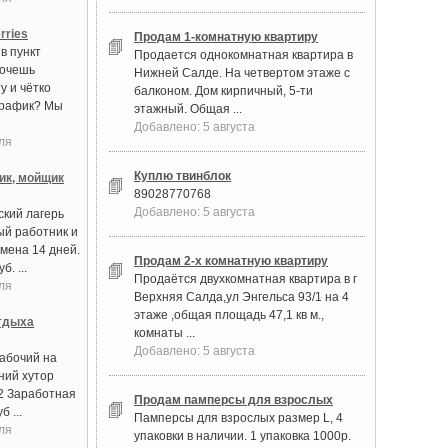
rries
Продам 1-комнатную квартиру
в пункт
Продается однокомнатная квартира в
Хочешь
Нижней Салде. На четвертом этаже с
у и чётко
балконом. Дом кирпичный, 5-ти
график? Мы
этажный. Общая ...
Добавлено: 5 августа
ля
Куплю твинблок
ик, мойщик
89028770768
Добавлено: 5 августа
ский лагерь
ый работник и
мена 14 дней.
Продам 2-х комнатную квартиру
. ...
Продаётся двухкомнатная квартира в г
ля
Верхняя Салда,ул Энгельса 93/1 на 4
этаже ,общая площадь 47,1 кв м.,
тдыха
комнаты ...
Добавлено: 5 августа
абочий на
ний хутор
2 Заработная
Продам памперсы для взрослых
б ...
Памперсы для взрослых размер L, 4
ля
упаковки в наличии. 1 упаковка 1000р.