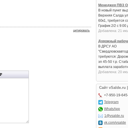
Менеджер ПВЗ O
В новый пункт вы
Верхняя Салда ул
60к1, требуется с
График 2/2 с 9:00 д
цитировать
Добавлена: 21 ию
Дорожный рабоч
В ДРСУ АО
"Свердловскавтод
требуются: Дорож
зп 45-50 т.р. Ста
выплата заработно
Добавлена: 20 ию
Сайт vSalde.ru 
+7-950-19-645
Telegram
WhatsApp
1@vsalde.ru
vk.com/vsalde