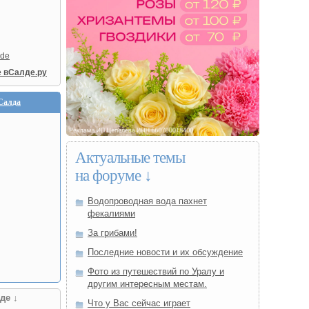
lde
е вСалде.ру
Салда
Актуальные темы
на форуме ↓
Водопроводная вода пахнет
фекалиями
За грибами!
Последние новости и их обсуждение
Фото из путешествий по Уралу и
другим интересным местам.
де ↓
Что у Вас сейчас играет