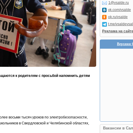
1@vsalde.ru
vk.com/vsalde
ok.ru/vsalde
t.me/vsaldevsa
Реклама на сайт
Верхняя 
ащаются к родителям с просьбой напомнить детям
олее восьми тысяч уроков по электробезопасности,
кольников в Свердловской и Челябинской областях,
Вакансии в Сал