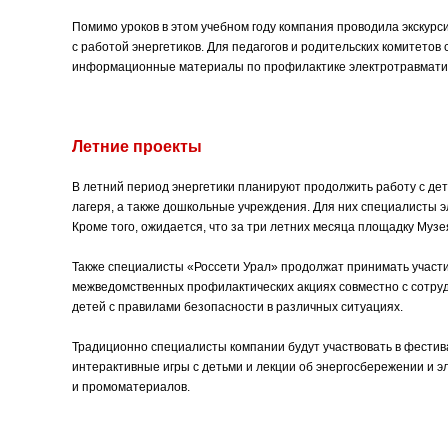
Помимо уроков в этом учебном году компания проводила экскурс
с работой энергетиков. Для педагогов и родительских комитето
информационные материалы по профилактике электротравматиз
Летние проекты
В летний период энергетики планируют продолжить работу с д
лагеря, а также дошкольные учреждения. Для них специалисты э
Кроме того, ожидается, что за три летних месяца площадку Музе
Также специалисты «Россети Урал» продолжат принимать участи
межведомственных профилактических акциях совместно с сотр
детей с правилами безопасности в различных ситуациях.
Традиционно специалисты компании будут участвовать в фестива
интерактивные игры с детьми и лекции об энергосбережении и э
и промоматериалов.