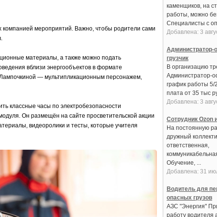
каменщиков, на с
работы, можно бе
Специалисты с оп
ых компанией мероприятий. Важно, чтобы родители сами
Добавлена: 3 авгу
.
Администратор-о
ционные материалы, а также можно подать
грузчик
В организацию тре
оведения вблизи энергообъектов в формате
Администратор-о
й Лампочкиной — мультипликационным персонажем,
график работы 5/
плата от 35 тыс ру
Добавлена: 3 авгу
ить классные часы по электробезопасности
одуля. Он размещён на сайте просветительской акции
Сотрудник Ozon и
атериалы, видеоролики и тесты, которые учителя
На постоянную ра
дружный коллекти
ответственная,
коммуникабельная
Обучение, ...
Добавлена: 31 ию
Водитель для пе
опасных грузов
АЗС "Энергия" Пр
работу водителя 