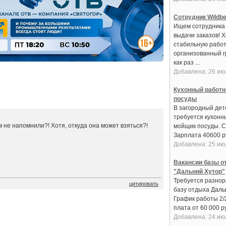
Сотрудник Wildbe
Ищем сотрудника 
выдачи заказов! 
стабильную работ
организованный 
как раз ...
Добавлена: 26 ию
Кухонный работн
посуды
В загородный дет
требуется кухонн
 не напомнили?! Хотя, откуда она может взяться?!
мойщик посуды. С
Зарплата 40600 руб
Добавлена: 25 ию
Вакансии базы о
"Дальний Хутор"
Требуется разнор
цитировать
базу отдыха Даль
График работы 2/
плата от 60 000 ру
Добавлена: 24 ию