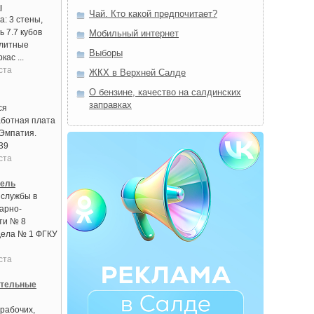
ы
Чай. Кто какой предпочитает?
: 3 стены,
ь 7.7 кубов
Мобильный интернет
литные
Выборы
кас ...
ста
ЖКХ в Верхней Салде
О бензине, качество на салдинских
заправках
ся
аботная плата
 Эмпатия.
39
ста
тель
 службы в
арно-
ти № 8
дела № 1 ФГКУ
ста
ительные
рабочих,