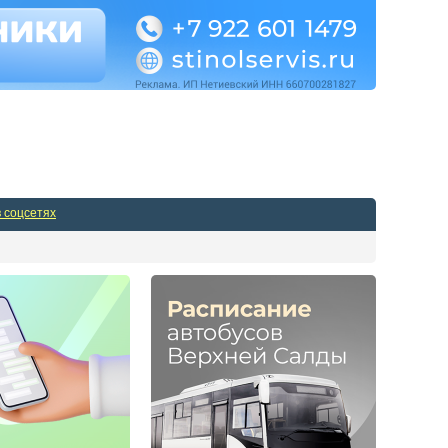
Админпанель
в соцсетях