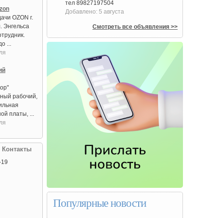
тел 89827197504
zon
Добавлено: 5 августа
дачи OZON г.
. Энгельса
Смотреть все объявления >>
отрудник.
о ...
ля
ий
ор"
ный рабочий,
бильная
й платы, ...
ля
| Контакты
-19
Популярные новости