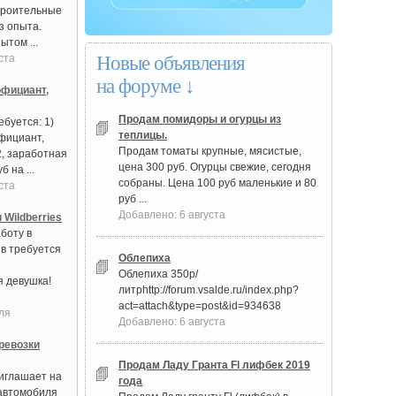
троительные
з опыта.
ытом ...
ста
Новые объявления
на форуме ↓
фициант,
Продам помидоры и огурцы из
буется: 1)
теплицы.
фициант,
Продам томаты крупные, мясистые,
2, заработная
цена 300 руб. Огурцы свежие, сегодня
б на ...
собраны. Цена 100 руб маленькие и 80
ста
руб ...
Добавлено: 6 августа
 Wildberries
боту в
в требуется
Облепиха
Облепиха 350р/
 девушка!
литрhttp://forum.vsalde.ru/index.php?
act=attach&type=post&id=934638
ля
Добавлено: 6 августа
ревозки
Продам Ладу Гранта Fl лифбек 2019
иглашает на
года
автомобиля