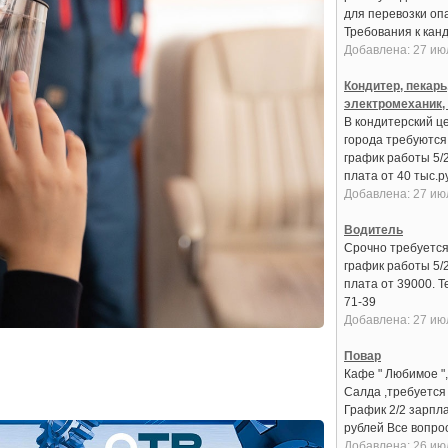
для перевозки оп
Требования к канди
Добавлена: 27 ию
Кондитер, пекарь
электромеханик,
В кондитерский це
города требуются:
график работы 5/
плата от 40 тыс.руб
Добавлена: 27 ию
Водитель
Срочно требуется
график работы 5/
плата от 39000. Т
71-39
Добавлена: 27 ию
Повар
Кафе " Любимое ",
Салда ,требуется
График 2/2 зарпла
рублей Все вопрос
Добавлена: 26 ию