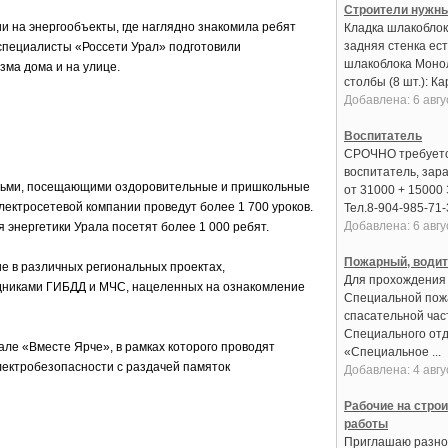
Строители нужн
ии на энергообъекты, где наглядно знакомила ребят
Кладка шлакоблока
задняя стенка ест
в специалисты «Россети Урал» подготовили
шлакоблока Моно
ма дома и на улице.
столбы (8 шт.): Кар
Добавлена: 6 авгу
Воспитатель
СРОЧНО требует
воспитатель, зар
етьми, посещающими оздоровительные и пришкольные
от 31000 + 15000
лектросетевой компании проведут более 1 700 уроков.
Тел.8-904-985-71-
Добавлена: 6 авгу
я энергетики Урала посетят более 1 000 ребят.
Пожарный, води
е в различных региональных проектах,
Для прохождения
удниками ГИБДД и МЧС, нацеленных на ознакомление
Специальной пож
спасательной час
Специального от
ле «Вместе Ярче», в рамках которого проводят
«Специальное ...
лектробезопасности с раздачей памяток
Добавлена: 4 авгу
Рабочие на стро
работы
Приглашаю разно