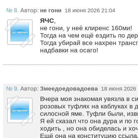
№ 8.
Автор:
не гони
18 июня 2026 21:04
ЯЧС
,
не гони, у неё клиренс 160ми!
Тогда на чем ещё ездить по де
Тогда убирай все нахрен транс
надбавки на осаго!
№ 9.
Автор:
Змеедоедовадоева
18 июня 2026 
Вчера моя знакомая увязла в с
розовых туфлях на каблуках в 
силосной яме. Туфли были, изв
Я ей сказал что она дура и по 
ходить , но она обиделась и хо
Ещё она на конституцию ссыла