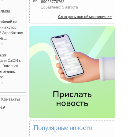
ля
89028770768
Добавлено: 5 августа
тдыха
Смотреть все объявления >>
абочий на
ний хутор
2 Заработная
б ...
ля
zon
дачи OZON г.
. Энгельса
отрудник.
о ...
ля
| Контакты
-19
Популярные новости