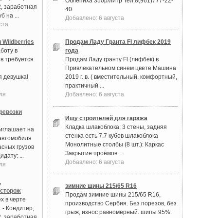
Облепиха 350р/литр Тел.8(961)777-22-
2, заработная
40
б на ...
Добавлено: 6 августа
ста
 Wildberries
Продам Ладу Гранта Fl лифбек 2019
боту в
года
в требуется
Продам Ладу гранту Fl (лифбек) в
Привлекательном синем цвете Машина
 девушка!
2019 г. в. ( вместительный, комфортный,
практичный ...
ля
Добавлено: 6 августа
ревозки
Ищу строителей для гаража
Кладка шлакоблока: 3 стены, задняя
иглашает на
стенка есть 7.7 кубов шлакоблока
автомобиля
Монолитные столбы (8 шт.): Каркас
асных грузов
Закрытие проёмов ...
дату: ...
Добавлено: 6 августа
ля
,
зимние шины 215/65 R16
 сторож
Продам зимние шины 215/65 R16,
х в черте
производство Сербия. Без порезов, без
 - Кондитер,
грыж, износ равномерный. шипы 95%.
2, заработная