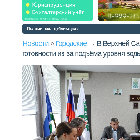
Полный текст публикации ↓
Новости
»
Городские
→
В Верхней Са
готовности из‑за подъёма уровня вод