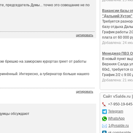
Добавлена: 25 ию
те, председатель Думы... точно это совещание не по
Вакансии базы о
"Дальний Хутор"
Требуется разнор
базу отдыха Даль
График работы 2/
цитировать
плата от 60 000 ру
Добавлена: 24 ию
Менеджер ПВЗ O
В новый пункт вы
ске брюшко на заморских курортах греет от работы
Верхняя Салда ул
60к1, требуется с
одчинённый. Интересно, а губернатор больше нашего
График 2/2 с 9:00 д
Добавлена: 21 ию
цитировать
Сайт vSalde.ru 
+7-950-19-645
Telegram
 думцы обсуждают
WhatsApp
1@vsalde.ru
vk.com/vsalde