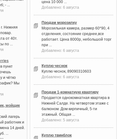
цена 10 000 ...
; - ...
Добавлено: 6 августа
ля
Продам морозилку
 г. Нижняя
Морозильная камера, размер 60*90, 4
 повар.
отделения, состояние среднее,все
та от 40т.
работает. Цена 8000р, небольшой торг
ы по ...
при ...
ля
Добавлено: 6 августа
rries
Куплю чеснок
в пункт
Куплю чеснок, 89090310603
Хочешь
Добавлено: 6 августа
у и чётко
график? Мы
Продам 1-комнатную квартиру
ля
Продается однокомнатная квартира в
Нижней Салде. На четвертом этаже с
ик, мойщик
балконом. Дом кирпичный, 5-ти
этажный. Общая ...
ский лагерь
Добавлено: 5 августа
ый работник и
мена 14 дней.
. ...
Куплю твинблок