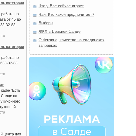
ель категории
Что у Вас сейчас играет
 работа по
Чай. Кто какой предпочитает?
ата от 45 до
Выборы
638-32-88
ЖКХ в Верхней Салде
ста
О бензине, качество на салдинских
заправках
ель категории
 работа по
-638-32-88
ста
ик
 кафе "Есть
й Салде на
у кухонного
кухонной ...
ста
й центр для