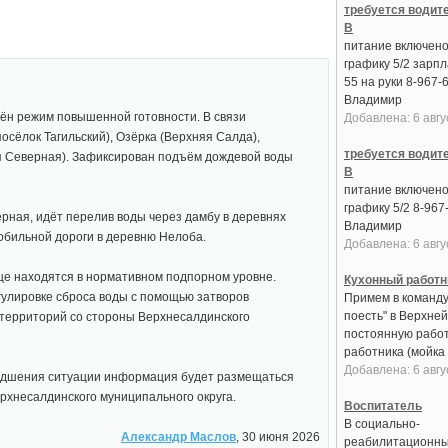
требуется водит
В
питание включено
графику 5/2 зарпл
55 на руки 8-967-
Владимир
ён режим повышенной готовности. В связи
Добавлена: 6 авгу
осёлок Тагильский), Озёрка (Верхняя Салда),
требуется водит
ня Северная). Зафиксирован подъём дождевой воды
В
питание включено
графику 5/2 8-967
рная, идёт перелив воды через дамбу в деревнях
Владимир
обильной дороги в деревню Нелоба.
Добавлена: 6 авгу
ще находятся в нормативном подпорном уровне.
Кухонный работн
гулировке сброса воды с помощью затворов
Примем в команду
поесть" в Верхне
 территорий со стороны Верхнесалдинского
постоянную работ
работника (мойка 
Добавлена: 6 авгу
худшения ситуации информация будет размещаться
рхнесалдинского муниципального округа.
Воспитатель
В социально-
Александр Маслов
, 30 июня 2026
реабилитационны