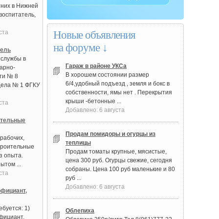
них в Нижней
воспитатель,
ста
Новые объявления
на форуме ↓
тель
 службы в
Гараж в районе УКСа
арно-
В хорошем состоянии размер
ти № 8
6/4,удобный подъезд , земля и бокс в
дела № 1 ФГКУ
собственности, ямы нет . Перекрытия
крыши -бетонные ...
ста
Добавлено: 6 августа
ительные
Продам помидоры и огурцы из
рабочих,
теплицы
троительные
Продам томаты крупные, мясистые,
з опыта.
цена 300 руб. Огурцы свежие, сегодня
ытом ...
собраны. Цена 100 руб маленькие и 80
ста
руб ...
Добавлено: 6 августа
фициант,
буется: 1)
Облепиха
фициант,