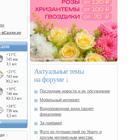
lde
е вСалде.ру
Салда
Актуальные темы
на форуме ↓
Последние новости и их обсуждение
Мобильный интернет
Водопроводная вода пахнет
фекалиями
За грибами!
Фото из путешествий по Уралу и
де ↓
другим интересным местам.