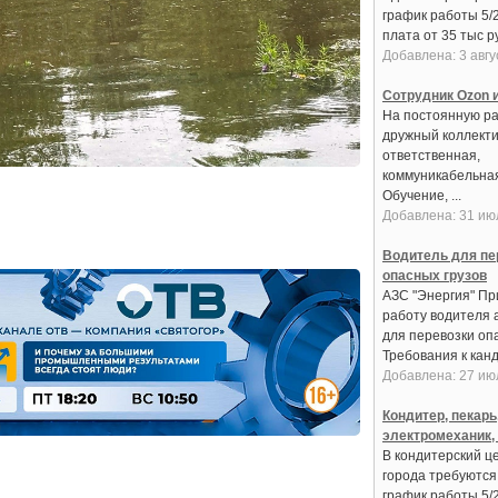
график работы 5/
плата от 35 тыс ру
Добавлена: 3 авгу
Сотрудник Ozon и
На постоянную ра
дружный коллекти
ответственная,
коммуникабельная
Обучение, ...
Добавлена: 31 ию
Водитель для пе
опасных грузов
АЗС "Энергия" Пр
работу водителя 
для перевозки оп
Требования к канди
Добавлена: 27 ию
Кондитер, пекарь
электромеханик,
В кондитерский це
города требуются:
график работы 5/