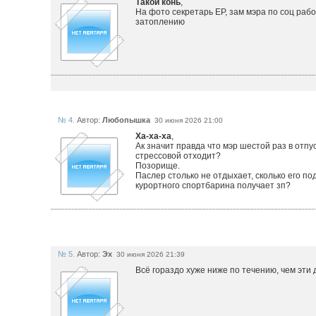
Такой конь
,
На фото секретарь ЕР, зам мэра по соц рабо
затоплению
№ 4.
Автор:
Любопышка
30 июня 2026 21:00
Ха-ха-ха
,
Ак значит правда что мэр шестой раз в отпу
стрессовой отходит?
Позорище.
Паслер столько не отдыхает, сколько его п
курортного спортбарина получает зп?
№ 5.
Автор:
Эх
30 июня 2026 21:39
Всё гораздо хуже ниже по течению, чем эти