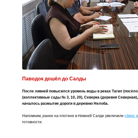
Паводок дошёл до Салды
После ливней повысился уровень воды в реках Тагил (посёло
(коллективные сады № 3, 10, 20), Северка (деревня Северная)
началось размытие дороги в деревню Нелоба.
Напомним, ранее на плотине в Нижней Салде увеличили
сброс 
готовности.