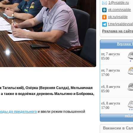
1@vsalde.ru
vk.com/vsalde
ok.ru/vsalde
t.me/vsaldevsa
Реклама на сайт
Верхняя 
к Тагильский), Озёрка (Верхняя Салда), Мельничная
, а также в водоёмах деревень Малыгино и Бобровка,
воды до предельного
и ввели режим повышенной
Вакансии в Сал