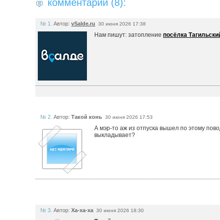
комментарии (8):
№ 1.
Автор:
vSalde.ru
30 июня 2026 17:38
Нам пишут: затопление
посёлка Тагильски
№ 2.
Автор:
Такой конь
30 июня 2026 17:53
А мэр-то аж из отпуска вышел по этому пов
выкладывает?
№ 3.
Автор:
Ха-ха-ха
30 июня 2026 18:30