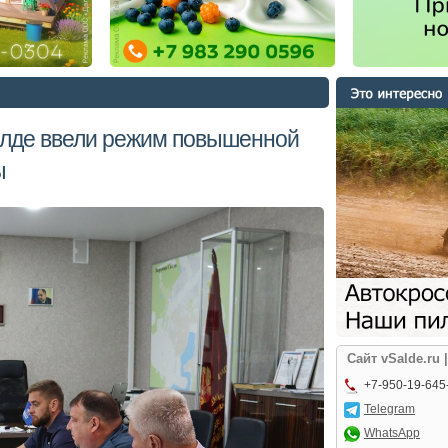
лде ввели режим повышенной
ы
Сайт vSalde.ru 
+7-950-19-645
Telegram
WhatsApp