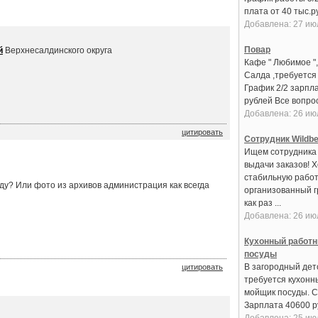
плата от 40 тыс.руб
Добавлена: 27 ию
Повар
й
Верхнесалдинского округа
Кафе " Любимое ",
Салда ,требуется
График 2/2 зарпла
рублей Все вопрос
Добавлена: 26 ию
цитировать
Сотрудник Wildbe
Ищем сотрудника 
выдачи заказов! 
стабильную работ
оду? Или фото из архивов администрация как всегда
организованный 
как раз ...
Добавлена: 26 ию
Кухонный работн
посуды
В загородный дет
цитировать
требуется кухонн
мойщик посуды. С
Зарплата 40600 руб