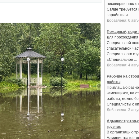
несовершеннолет
Салде требуется 
заработная ...
Добавлена: 6 авгу
Пожарный, води
Для прохождения
Специальной пож
спасательной час
Специального от
«Специальное ...
Добавлена: 4 авгу
Рабочие на стро
работы
Приглашаю разно
каменщиков, на с
работы, можно бе
Специалисты с оп
Добавлена: 3 авгу
Администратор-о
грузчик
В организацию тре
Администратор-о