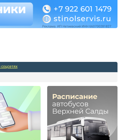
Админпанель
в соцсетях