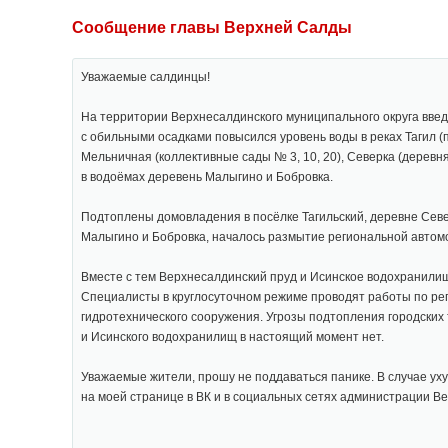
Сообщение главы Верхней Салды
Уважаемые салдинцы!
На территории Верхнесалдинского муниципального округа введ
с обильными осадками повысился уровень воды в реках Тагил (п
Мельничная (коллективные сады № 3, 10, 20), Северка (дерев
в водоёмах деревень Малыгино и Бобровка.
Подтоплены домовладения в посёлке Тагильский, деревне Севе
Малыгино и Бобровка, началось размытие региональной автом
Вместе с тем Верхнесалдинский пруд и Исинское водохранили
Специалисты в круглосуточном режиме проводят работы по ре
гидротехнического сооружения. Угрозы подтопления городских
и Исинского водохранилищ в настоящий момент нет.
Уважаемые жители, прошу не поддаваться панике. В случае у
на моей странице в ВК и в социальных сетях администрации Ве