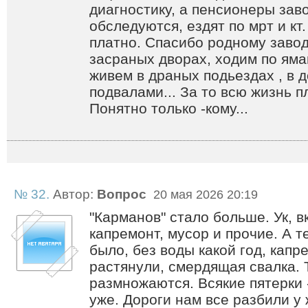
диагностику, а пенсионеры зав
обследуются, ездят по мрт и кт
платно. Спасибо родному заводу
засраных дворах, ходим по ям
живем в драных подьездах , в 
подвалами... За то всю жизнь п
Понятно только -кому...
№ 32.
Автор:
Вопрос
20 мая 2026 20:19
"Карманов" стало больше. Ук, вк
капремонт, мусор и прочие. А т
было, без воды какой год, капр
растянули, смердящая свалка. 
размножаются. Всякие пятерки 
уже. Дороги нам все разбили у